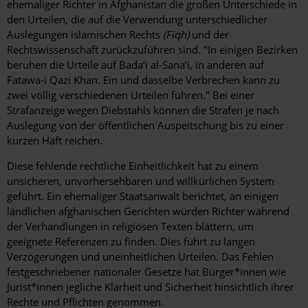
ehemaliger Richter in Afghanistan die großen Unterschiede in
den Urteilen, die auf die Verwendung unterschiedlicher
Auslegungen islamischen Rechts
(Fiqh)
und der
Rechtswissenschaft zurückzuführen sind. "In einigen Bezirken
beruhen die Urteile auf Bada’i al-Sana’i, in anderen auf
Fatawa-i Qazi Khan. Ein und dasselbe Verbrechen kann zu
zwei völlig verschiedenen Urteilen führen." Bei einer
Strafanzeige wegen Diebstahls können die Strafen je nach
Auslegung von der öffentlichen Auspeitschung bis zu einer
kurzen Haft reichen.
Diese fehlende rechtliche Einheitlichkeit hat zu einem
unsicheren, unvorhersehbaren und willkürlichen System
geführt. Ein ehemaliger Staatsanwalt berichtet, an einigen
ländlichen afghanischen Gerichten würden Richter während
der Verhandlungen in religiösen Texten blättern, um
geeignete Referenzen zu finden. Dies führt zu langen
Verzögerungen und uneinheitlichen Urteilen. Das Fehlen
festgeschriebener nationaler Gesetze hat Bürger*innen wie
Jurist*innen jegliche Klarheit und Sicherheit hinsichtlich ihrer
Rechte und Pflichten genommen.