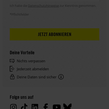
Hinweis DSE
Ich habe die
Datenschutzhinweise
zur Kenntnis genommen.
*Pflichtfelder
Deine Vorteile
Nichts verpassen
Jederzeit abmelden
Deine Daten sind sicher
Hinweis
Datenschutz:
Folge uns auf
Deine
Daten