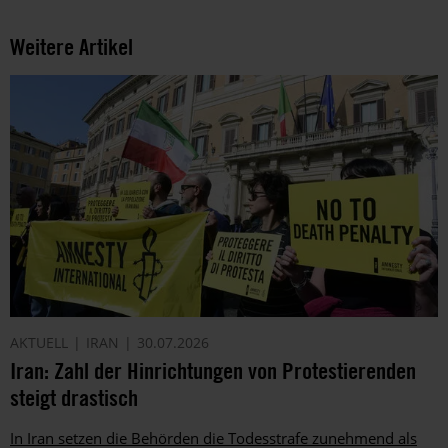
der
Unterstützung
Weitere Artikel
von
Amnesty
informieren
wir
dich
ggf.
auch
per
Telefon
oder
E-
Mail.
Dem
AKTUELL
IRAN
30.07.2026
kannst
Iran: Zahl der Hinrichtungen von Protestierenden
du
im
steigt drastisch
gesetzlichen
Rahmen
In Iran setzen die Behörden die Todesstrafe zunehmend als