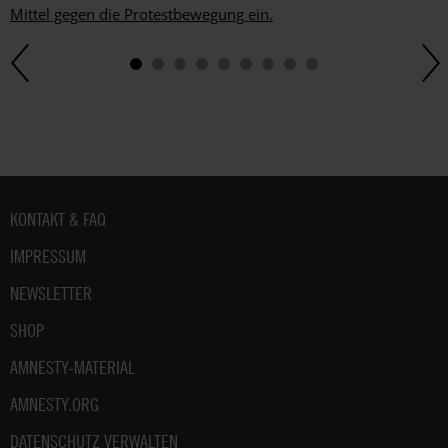
jederzeit
Mittel gegen die Protestbewegung ein.
widersprechen.
Weitere
Hinweise
zum
Datenschutz
unter:
Datenschutz
.
Fußbereich
KONTAKT & FAQ
IMPRESSUM
NEWSLETTER
SHOP
AMNESTY-MATERIAL
AMNESTY.ORG
DATENSCHUTZ VERWALTEN