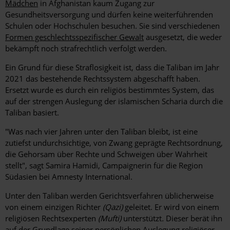
Mädchen
in Afghanistan kaum Zugang zur
Gesundheitsversorgung und dürfen keine weiterführenden
Schulen oder Hochschulen besuchen. Sie sind verschiedenen
Formen geschlechtsspezifischer Gewalt
ausgesetzt, die weder
bekämpft noch strafrechtlich verfolgt werden.
Ein Grund für diese Straflosigkeit ist, dass die Taliban im Jahr
2021 das bestehende Rechtssystem abgeschafft haben.
Ersetzt wurde es durch ein religiös bestimmtes System, das
auf der strengen Auslegung der islamischen Scharia durch die
Taliban basiert.
"Was nach vier Jahren unter den Taliban bleibt, ist eine
zutiefst undurchsichtige, von Zwang geprägte Rechtsordnung,
die Gehorsam über Rechte und Schweigen über Wahrheit
stellt", sagt Samira Hamidi, Campaignerin für die Region
Südasien bei Amnesty International.
Unter den Taliban werden Gerichtsverfahren üblicherweise
von einem einzigen Richter
(Qazi)
geleitet. Er wird von einem
religiösen Rechtsexperten
(Mufti)
unterstützt
.
Dieser berät ihn
auf der Grundlage seiner persönlichen Auslegung religiöser