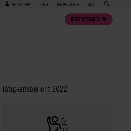
Benutzermenü
Presse
Mein Amnesty
Presse
Leichte Sprache
Shop
JETZT SPENDEN!
 Tätigkeitsbericht 2022