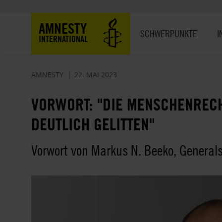
Direkt
zum
Hauptnavigation
AMNESTY
Inhalt
SCHWERPUNKTE
I
INTERNATIONAL
AMNESTY
22. MAI 2023
VORWORT: "DIE MENSCHENRECH
DEUTLICH GELITTEN"
Vorwort von Markus N. Beeko, General