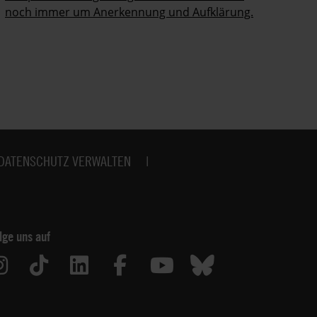
noch immer um Anerkennung und Aufklärung.
in
Ge
DATENSCHUTZ VERWALTEN
lge uns auf