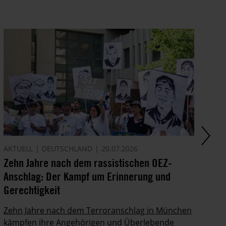
AKTUELL
DEUTSCHLAND
20.07.2026
AK
Zehn Jahre nach dem rassistischen OEZ-
El
Anschlag: Der Kampf um Erinnerung und
Au
Gerechtigkeit
di
Zehn Jahre nach dem Terroranschlag in München
Vi
kämpfen ihre Angehörigen und Überlebende
wu