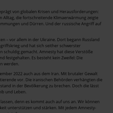
eprägt von globalen Krisen und Herausforderungen:
Alltag, die fortschreitende Klimaerwärmung zeigte
emmungen und Dürren. Und der russische Angriff auf
en – vor allem in der Ukraine. Dort begann Russland
riffskrieg und hat sich seither schwerster
 schuldig gemacht. Amnesty hat diese Verstöße
 festgehalten. Es besteht kein Zweifel: Die
en werden.
tember 2022 auch aus dem Iran. Mit brutaler Gewalt
stierende vor. Die iranischen Behörden verhängten die
tand in der Bevölkerung zu brechen. Doch die lässt
Leib und Leben.
h lassen, denn es kommt auch auf uns an. Wir können
gkeit unterstützen und stärken. Mit jedem Amnesty-