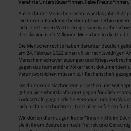
Verehrte Unterstützer*innen, liebe Freund*innen,
Aus Sicht der Menschenrechte war das Jahr 2022 g
Die Corona-Pandemie bestimmte weiterhin unseren 
sich in extremen Wetterereignissen wie Überschw
die Ukraine trieb Millionen Menschen in die Flucht.
Die Menschenrechte haben darunter deutlich gelitt
am 24. Februar 2022 einen völkerrechtswidrigen Ang
Menschenrechtsverletzungen und Kriegsverbrechen
gegen das humanitäre Völkerrecht dokumentiert und
Verantwortlichen müssen zur Rechenschaft gezog
Erschütternde Nachrichten erreichen uns seit Sep
gehen Sicherheitskräfte dort gegen friedlich Prote
Todesstrafe gegen etliche Personen, um den Widers
sich nicht einschüchtern, trotz aller Gefahren für 
Wir dürfen die mutigen Iraner*innen nicht im Stic
sie in ihrem Bestreben nach Freiheit und Gerechti