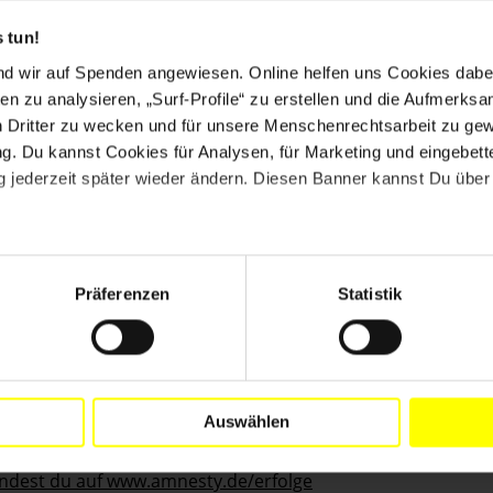
 tun!
nd wir auf Spenden angewiesen. Online helfen uns Cookies dabe
en zu analysieren, „Surf-Profile“ zu erstellen und die Aufmerksa
n Dritter zu wecken und für unsere Menschenrechtsarbeit zu ge
. Du kannst Cookies für Analysen, für Marketing und eingebettet
 jederzeit später wieder ändern. Diesen Banner kannst Du über 
ben
 Aktivitäten und Highlights
Präferenzen
Statistik
ch für Menschen in Not und Gefahr ein
Auswählen
indest du auf www.amnesty.de/erfolge