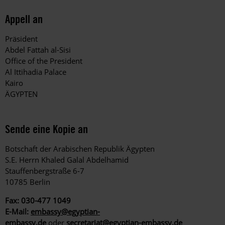
Appell an
Präsident
Abdel Fattah al-Sisi
Office of the President
Al Ittihadia Palace
K
airo
ÄGYPTEN
Sende eine Kopie an
Botschaft der Arabischen Republik Ägypten
S.E. Herrn Khaled Galal Abdelhamid
Stauffenbergstraße 6-7
10785 Berlin
Fax:
030-477 1049
E-Mail:
embassy@egyptian-
embassy.de
oder
secretariat@egyptian-embassy.de