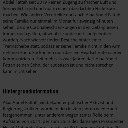
Abdel Fattah seit 2019 keinen Zugang zu frischer Luft und
Sonnenlicht und darf nur in einer überdachten Halle Sport
machen. Wie andere Verurteilte darf auch Alaa Abdel Fattah
seine Familie nur einmal im Monat für zwanzig Minuten
sehen, da die Coronabeschränkungen in den Gefängnissen
immer noch gelten, obwohl sie andernorts aufgehoben
wurden. Nach wie vor finden Besuche hinter einer
Trennscheibe statt, sodass er seine Familie nicht in den Arm
nehmen kann. Sie können nur über ein Headset miteinander
kommunizieren. Seit mehr als zwei Jahren darf Alaa Abdel
Fattah seinen Sohn, der autistisch ist und nicht sprechen
kann, nicht sehen.
Hintergrundinformation
Hintergrund
Alaa Abdel Fattah, ein bekannter politischer Aktivist und
Regierungskritiker, wurde in den letzten Jahren wiederholt
festgenommen, unter anderem wegen seiner Rolle beim
Aufstand von 2011, der zum Sturz des damaligen Präsidenten
Hosni Mubarak führte – nach fast 30 Jahren im Amt. Am 29.