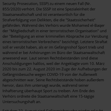
Security Prosecution, SSSP) zu einem neuen Fall (Nr.
855/2020) verhört. Die SSSP ist eine Spezialeinheit der
Staatsanwaltschaft und ist verantwortlich für die
Strafverfolgung von Delikten, die die "Staatssicherheit"
gefährden. Während des Verhörs wurde Mohamed el-Baqer
der "Mitgliedschaft in einer terroristischen Organisation" und
der "Beteiligung an einer kriminellen Absprache zur Verübung
eines terroristischen Verbrechens" bezichtigt. Letztere Straftat
soll er verübt haben, als er im Gefängnishof Sport trieb und
während er bei Anhörungen im Büro der Staatsanwaltschaft
anwesend war. Laut seinen Rechtsbeiständen sind diese
Anschuldigungen haltlos, weil der Angeklagte vom 10. März
2020 bis zum 22. August 2020 im Zuge der Aufhebungen der
Gefängnisbesuche wegen COVID-19 von der Außenwelt
abgeschnitten war. Seine Rechtsbeistände hoben außerdem
hervor, dass ihm untersagt wurde, während seiner
Inhaftierung überhaupt Sport zu treiben. Am Ende des
Verhörs ordnete die Staatsanwaltschaft eine 15-tägige
Untersuchungshaft an.
Seit dem 22. August sind Gefängnisbesuche wieder erlaubt.