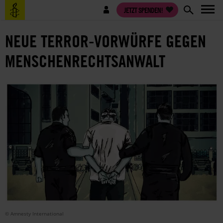
Direkt
Benutzermenü
JETZT SPENDEN!
zum
Inhalt
NEUE TERROR-VORWÜRFE GEGEN
MENSCHENRECHTSANWALT
© Amnesty International