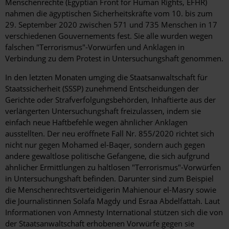
Menschenrechte (Egyptian Front for Human Rights, EFHR)
nahmen die ägyptischen Sicherheitskräfte vom 10. bis zum
29. September 2020 zwischen 571 und 735 Menschen in 17
verschiedenen Gouvernements fest. Sie alle wurden wegen
falschen "Terrorismus"-Vorwürfen und Anklagen in
Verbindung zu dem Protest in Untersuchungshaft genommen.
In den letzten Monaten umging die Staatsanwaltschaft für
Staatssicherheit (SSSP) zunehmend Entscheidungen der
Gerichte oder Strafverfolgungsbehörden, Inhaftierte aus der
verlängerten Untersuchungshaft freizulassen, indem sie
einfach neue Haftbefehle wegen ähnlicher Anklagen
ausstellten. Der neu eröffnete Fall Nr. 855/2020 richtet sich
nicht nur gegen Mohamed el-Baqer, sondern auch gegen
andere gewaltlose politische Gefangene, die sich aufgrund
ähnlicher Ermittlungen zu haltlosen "Terrorismus"-Vorwürfen
in Untersuchungshaft befinden. Darunter sind zum Beispiel
die Menschenrechtsverteidigerin Mahienour el-Masry sowie
die Journalistinnen Solafa Magdy und Esraa Abdelfattah. Laut
Informationen von Amnesty International stützen sich die von
der Staatsanwaltschaft erhobenen Vorwürfe gegen sie