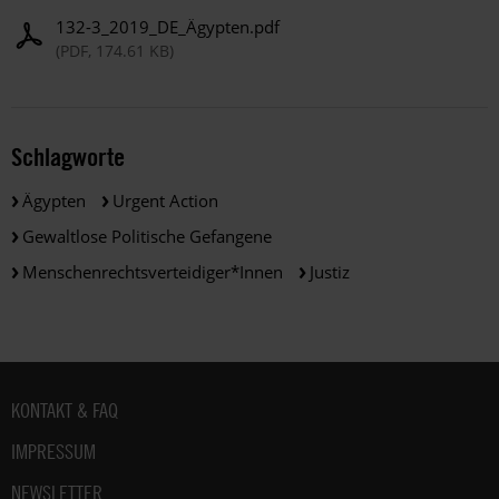
132-3_2019_DE_Ägypten.pdf
(PDF, 174.61 KB)
Schlagworte
Ägypten
Urgent Action
Gewaltlose Politische Gefangene
Menschenrechtsverteidiger*innen
Justiz
Fußbereich
KONTAKT & FAQ
IMPRESSUM
NEWSLETTER