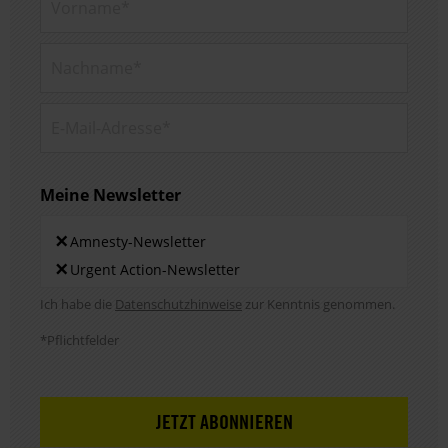
Nachname*
E-Mail-Adresse*
Meine Newsletter
Newsletters
×
Amnesty-Newsletter
×
Urgent Action-Newsletter
Hinweis DSE
Ich habe die
Datenschutzhinweise
zur Kenntnis genommen.
*Pflichtfelder