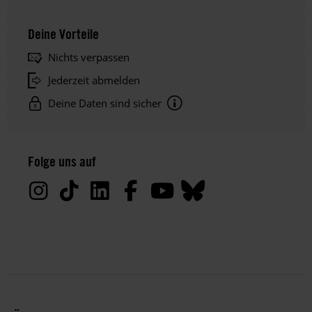
Deine Vorteile
Nichts verpassen
Jederzeit abmelden
Deine Daten sind sicher
Hinweis
Datenschutz:
Folge uns auf
Deine
Daten
werden
von
uns
nur
zu
satzungsgemäßen
Zwecken
und