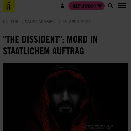
Direkt
Benutzermenü
JETZT SPENDEN!
zum
Inhalt
KULTUR
SAUDI-ARABIEN
15. APRIL 2021
"THE DISSIDENT": MORD IN
STAATLICHEM AUFTRAG