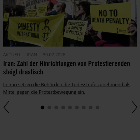
ggf.
auch
per
Telefon
oder
E-
Mail.
Dem
AKTUELL
IRAN
30.07.2026
kannst
Iran: Zahl der Hinrichtungen von Protestierenden
du
im
steigt drastisch
gesetzlichen
Rahmen
In Iran setzen die Behörden die Todesstrafe zunehmend als
jederzeit
Mittel gegen die Protestbewegung ein.
widersprechen.
Weitere
Hinweise
zum
Datenschutz
unter:
Datenschutz