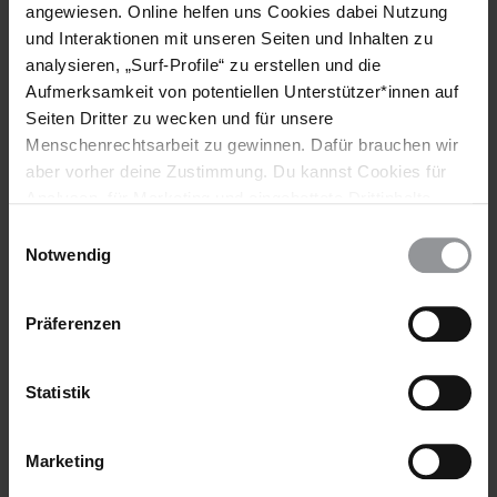
Namentlich gekennzeichnete Beiträge geben nicht unbedingt
angewiesen. Online helfen uns Cookies dabei Nutzung
die Meinung von Amnesty International oder der Redaktion
und Interaktionen mit unseren Seiten und Inhalten zu
wieder.
analysieren, „Surf-Profile“ zu erstellen und die
Aufmerksamkeit von potentiellen Unterstützer*innen auf
Seiten Dritter zu wecken und für unsere
Menschenrechtsarbeit zu gewinnen. Dafür brauchen wir
Schlagworte
aber vorher deine Zustimmung. Du kannst Cookies für
Analysen, für Marketing und eingebettete Drittinhalte
Saudi-Arabien
Kultur
Journalist*innen
auch ablehnen, oder deine Meinung jederzeit später
Einwilligungsauswahl
Meinungsfreiheit
Straflosigkeit
Verschwindenlassen
wieder ändern. Diesen Banner kannst Du über den Link
Notwendig
Filmkritik
Film
Dokumentarfilm
im Footer schnell wieder aufrufen.
Datenschutzerklärung
Präferenzen
Teile diesen Beitrag
Statistik
Marketing
BLEIB