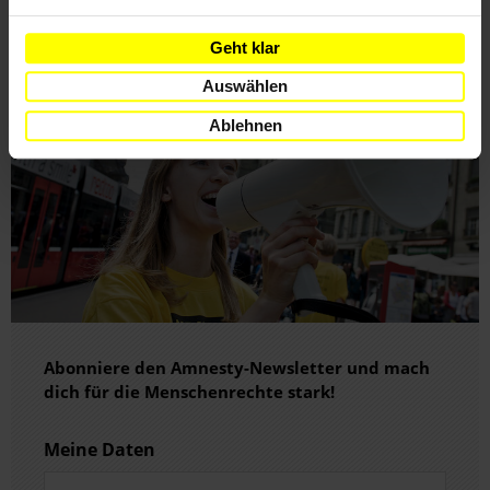
INFORMIERT
Geht klar
Auswählen
Ablehnen
Abonniere den Amnesty-Newsletter und mach
dich für die Menschenrechte stark!
Meine Daten
Vorname*