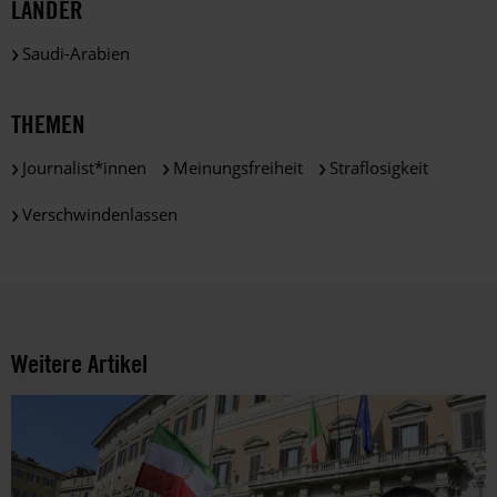
LÄNDER
gemäß
der
Saudi-Arabien
gesetzlichen
Bestimmungen
des
THEMEN
DSGVO
verarbeitet.
Journalist*innen
Meinungsfreiheit
Straflosigkeit
Über
die
Verschwindenlassen
Arbeit
und
die
Möglichkeiten
der
Unterstützung
Weitere Artikel
von
Amnesty
informieren
wir
dich