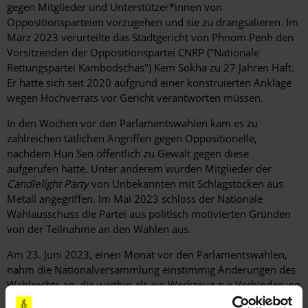
gegen Mitglieder und Unterstützer*innen von
Oppositionsparteien vorzugehen und sie zu drangsalieren. Im
März 2023 verurteilte das Stadtgericht von Phnom Penh den
Vorsitzenden der Oppositionspartei CNRP ("Nationale
Rettungspartei Kambodschas") Kem Sokha zu 27 Jahren Haft.
Er hatte sich seit 2020 aufgrund einer konstruierten Anklage
wegen Hochverrats vor Gericht verantworten müssen.
In den Wochen vor den Parlamentswahlen kam es zu
zahlreichen tätlichen Angriffen gegen Oppositionelle,
nachdem Hun Sen öffentlich zu Gewalt gegen diese
aufgerufen hatte. Unter anderem wurden Mitglieder der
Candlelight Party
von Unbekannten mit Schlagstöcken aus
Metall angegriffen. Im Mai 2023 schloss der Nationale
Wahlausschuss die Partei aus politisch motivierten Gründen
von der Teilnahme an den Wahlen aus.
Am 23. Juni 2023, einen Monat vor den Parlamentswahlen,
nahm die Nationalversammlung einstimmig Änderungen des
Wahlrechts an, die weithin als ein Werkzeug zur Verhinderung
politischer Opposition und zur Einschüchterung der