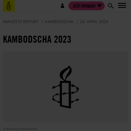
Direkt
Benutzermenü
JETZT SPENDEN!
zum
Inhalt
AMNESTY REPORT
KAMBODSCHA
24. APRIL 2024
KAMBODSCHA 2023
© Amnesty International