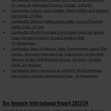
27 years on fabricated treason charge, 3 March
Cambodia: Casino union leader Chhim Sithar and strikers
convicted, 25 May
Cambodia: Election takes place under cloud of human
rights crisis, 21 July
Cambodia: World Heritage Committee must not ignore
'mass forced evictions’ around Angkor Wat,
10 September
Cambodia: New Violations, New Government, Same Old
Harms, Amnesty International: Submission to the 46th
Session of the UPR Working Group, 29 April–10 May
2024, 20 October
Cambodia: Mass evictions at UNESCO World Heritage
site Angkor violate international law, 14 November
Der Amnesty International Report 2023/24
Hier findest du die Regional- und Länderkapitel des Reports