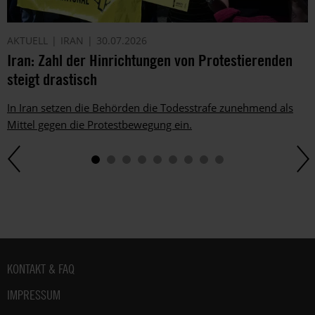
AKTUELL
IRAN
30.07.2026
Iran: Zahl der Hinrichtungen von Protestierenden
steigt drastisch
In Iran setzen die Behörden die Todesstrafe zunehmend als
Mittel gegen die Protestbewegung ein.
Fußbereich
KONTAKT & FAQ
IMPRESSUM