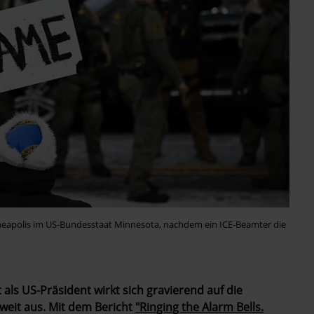
neapolis im US-Bundesstaat Minnesota, nachdem ein ICE-Beamter die
als US-Präsident wirkt sich gravierend auf die
weit aus. Mit dem Bericht
"Ringing the Alarm Bells.