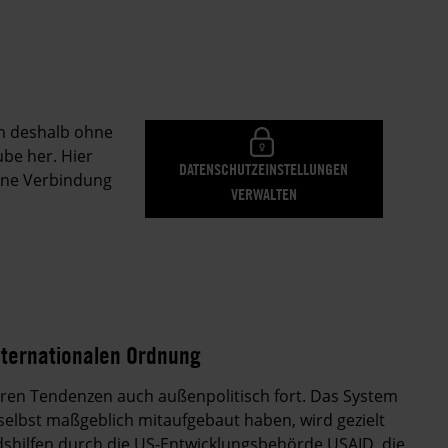
en deshalb ohne
be her. Hier
DATENSCHUTZEINSTELLUNGEN
eine Verbindung
VERWALTEN
internationalen Ordnung
tären Tendenzen auch außenpolitisch fort. Das System
elbst maßgeblich mitaufgebaut haben, wird gezielt
dshilfen durch die US-Entwicklungsbehörde USAID, die