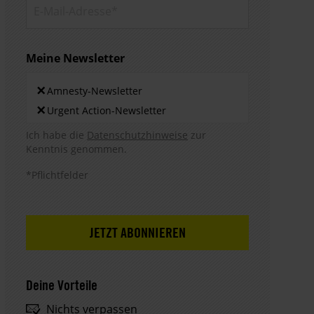
E-Mail-
Adresse*
Meine Newsletter
Newsletters
×
Amnesty-Newsletter
×
Urgent Action-Newsletter
Hinweis DSE
Ich habe die
Datenschutzhinweise
zur
Kenntnis genommen.
*Pflichtfelder
Deine Vorteile
Nichts verpassen