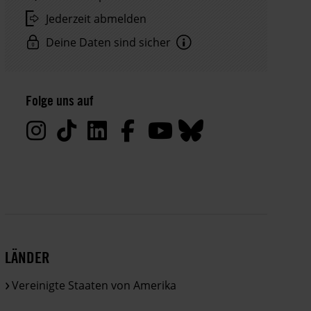
Jederzeit abmelden
Deine Daten sind sicher
Hinweis
Datenschutz:
Folge uns auf
Deine
Daten
werden
von
uns
nur
zu
satzungsgemäßen
Zwecken
LÄNDER
und
gemäß
Vereinigte Staaten von Amerika
der
gesetzlichen