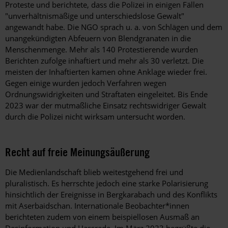
Proteste und berichtete, dass die Polizei in einigen Fällen
"unverhältnismäßige und unterschiedslose Gewalt"
angewandt habe. Die NGO sprach u. a. von Schlägen und dem
unangekündigten Abfeuern von Blendgranaten in die
Menschenmenge. Mehr als 140 Protestierende wurden
Berichten zufolge inhaftiert und mehr als 30 verletzt. Die
meisten der Inhaftierten kamen ohne Anklage wieder frei.
Gegen einige wurden jedoch Verfahren wegen
Ordnungswidrigkeiten und Straftaten eingeleitet. Bis Ende
2023 war der mutmaßliche Einsatz rechtswidriger Gewalt
durch die Polizei nicht wirksam untersucht worden.
Recht auf freie Meinungsäußerung
Die Medienlandschaft blieb weitestgehend frei und
pluralistisch. Es herrschte jedoch eine starke Polarisierung
hinsichtlich der Ereignisse in Bergkarabach und des Konflikts
mit Aserbaidschan. Internationale Beobachter*innen
berichteten zudem von einem beispiellosen Ausmaß an
Desinformation und Hassrede. Im März 2023 begrüßte die