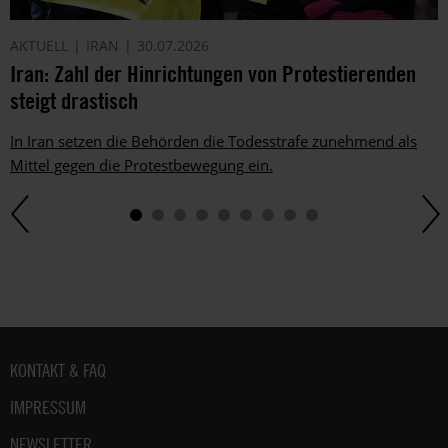
AKTUELL
IRAN
30.07.2026
Iran: Zahl der Hinrichtungen von Protestierenden
steigt drastisch
In Iran setzen die Behörden die Todesstrafe zunehmend als
Mittel gegen die Protestbewegung ein.
Fußbereich
KONTAKT & FAQ
IMPRESSUM
NEWSLETTER