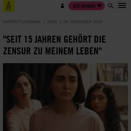
Direkt
Benutzermenü
JETZT SPENDEN!
zum
Inhalt
AMNESTY JOURNAL
IRAN
09. DEZEMBER 2024
"SEIT 15 JAHREN GEHÖRT DIE
ZENSUR ZU MEINEM LEBEN"