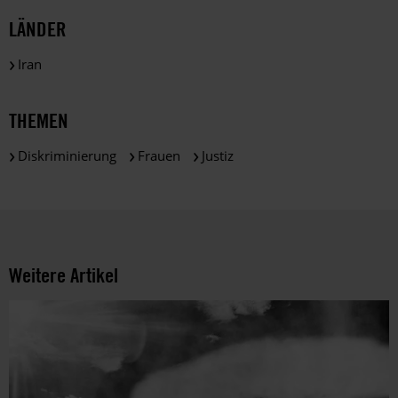
Rechtsbeugung, Korruption und skrupelloser
LÄNDER
Machterhalt sind die Themen dieses Films, in dessen
Verlauf auch der zunächst ehrliche, dann mörderische
Iran
Beamte Iman dem System erliegt.
"Die Saat des heiligen Feigenbaums". D/F/IRN 2024.
THEMEN
Regie: Mohammad Rasoulof, mit Misagh Zareh und
Soheila Golestani. Kinostart: 26. Dezember 2024
Diskriminierung
Frauen
Justiz
Weitere Artikel