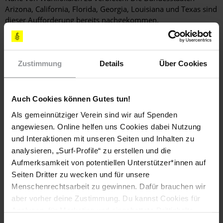
Arizona, California, Florida, Georgia, Louisiana und Texas sind
dieser Aufforderung bereits nachgekommen.
Am 20. Oktober 2020 wandte sich Amnesty International
gemeinsam mit Human Rights Watch und Physicians for
Human Rights an die Kommunalregierungen der USA und
Zustimmung
Details
Über Cookies
forderte die Verhängung vorübergehender
Sondermaßnahmen, um zu verhindern, dass bewaffnete
Personen bzw. Gruppierungen Protestierende oder
Auch Cookies können Gutes tun!
Wählerinnen und Wähler während oder nach den Wahlen
bedrohen.
Als gemeinnütziger Verein sind wir auf Spenden
angewiesen. Online helfen uns Cookies dabei Nutzung
und Interaktionen mit unseren Seiten und Inhalten zu
Downloads
analysieren, „Surf-Profile“ zu erstellen und die
Aufmerksamkeit von potentiellen Unterstützer*innen auf
Amnesty-Bericht "Losing the Peace: US Police Failures to
Seiten Dritter zu wecken und für unsere
Protect Protesters from Violence"
Menschenrechtsarbeit zu gewinnen. Dafür brauchen wir
(PDF, 1.83 MB)
aber vorher deine Zustimmung. Du kannst Cookies für
Analysen, für Marketing und eingebettete Drittinhalte
auch ablehnen, oder deine Meinung jederzeit später