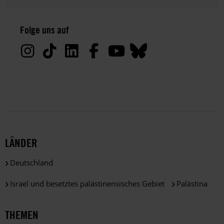
Hinweis
Datenschutz:
Folge uns auf
Deine
Daten
werden
von
uns
nur
zu
satzungsgemäßen
Zwecken
und
LÄNDER
gemäß
der
Deutschland
gesetzlichen
Bestimmungen
Israel und besetztes palästinensisches Gebiet
Palästina
des
DSGVO
verarbeitet.
THEMEN
Über