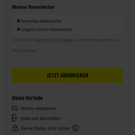
Meine Newsletter
Newsletters
×
Amnesty-Newsletter
×
Urgent Action-Newsletter
Hinweis DSE
Ich habe die
Datenschutzhinweise
zur Kenntnis genommen.
*Pflichtfelder
Deine Vorteile
Nichts verpassen
Jederzeit abmelden
Deine Daten sind sicher