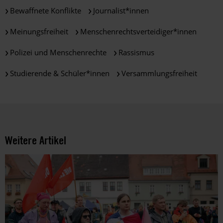
die
Bewaffnete Konflikte
Journalist*innen
Arbeit
und
Meinungsfreiheit
Menschenrechtsverteidiger*innen
die
Möglichkeiten
Polizei und Menschenrechte
Rassismus
der
Studierende & Schüler*innen
Versammlungsfreiheit
Unterstützung
von
Amnesty
informieren
wir
dich
Weitere Artikel
ggf.
auch
per
Telefon
oder
E-
Mail.
Dem