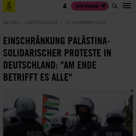
Direkt
Benutzermenü
JETZT SPENDEN!
zum
Inhalt
AKTUELL
DEUTSCHLAND
13. NOVEMBER 2024
EINSCHRÄNKUNG PALÄSTINA-
SOLIDARISCHER PROTESTE IN
DEUTSCHLAND: "AM ENDE
BETRIFFT ES ALLE"