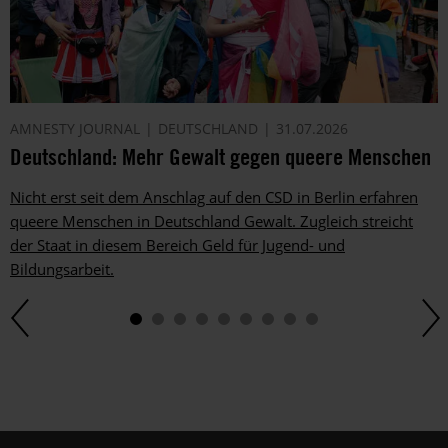
kannst
du
im
gesetzlichen
Rahmen
jederzeit
AMNESTY JOURNAL
DEUTSCHLAND
31.07.2026
widersprechen.
Deutschland: Mehr Gewalt gegen queere Menschen
Weitere
Hinweise
Nicht erst seit dem Anschlag auf den CSD in Berlin erfahren
zum
queere Menschen in Deutschland Gewalt. Zugleich streicht
Datenschutz
der Staat in diesem Bereich Geld für Jugend- und
unter:
Bildungsarbeit.
Datenschutz
.