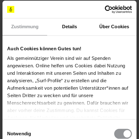
DATENSCHUTZEINSTELLUNGEN VERWALTEN
Zustimmung
Details
Über Cookies
Auch Cookies können Gutes tun!
Was meinen Sie mit Dammbruch-Effekt?
Als gemeinnütziger Verein sind wir auf Spenden
Ich glaube, dass an vulnerablen Gruppen Dinge ausprobiert
angewiesen. Online helfen uns Cookies dabei Nutzung
werden, die bei Gruppen mit gesellschaftlicher Lobby zu
und Interaktionen mit unseren Seiten und Inhalten zu
großer Empörung führen würden. Im Europa des 21.
analysieren, „Surf-Profile“ zu erstellen und die
Jahrhunderts betrifft das meist geflüchtete oder migrantische
Aufmerksamkeit von potentiellen Unterstützer*innen auf
Menschen. Gesetzesänderungen, die vorher undenkbar
Seiten Dritter zu wecken und für unsere
waren, sind plötzlich möglich. Danach hat es der Staat sehr
Menschenrechtsarbeit zu gewinnen. Dafür brauchen wir
viel leichter, das auf die nächste Gruppe anzuwenden. Und
am Ende betrifft es alle.
aber vorher deine Zustimmung. Du kannst Cookies für
Analysen, für Marketing und eingebettete Drittinhalte
Beobachten Sie allgemein eine Kriminalisierung von
auch ablehnen, oder deine Meinung jederzeit später
Einwilligungsauswahl
zivilgesellschaftlichem Engagement?
wieder ändern. Diesen Banner kannst Du über den Link
Notwendig