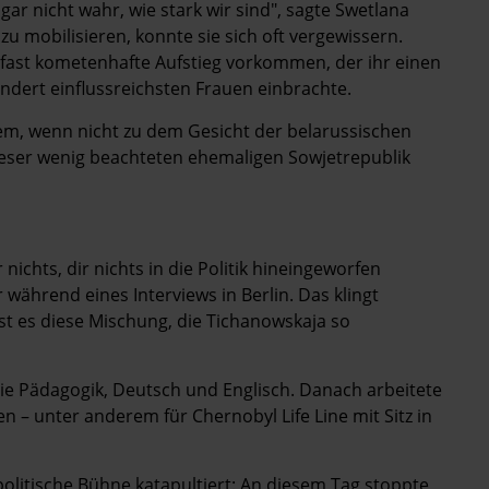
gar nicht wahr, wie stark wir sind", sagte Swetlana
u mobilisieren, konnte sie sich oft vergewissern.
r fast kometenhafte Aufstieg vorkommen, der ihr einen
undert einflussreichsten Frauen einbrachte.
nem, wenn nicht zu dem Gesicht der belarussischen
ieser wenig beachteten ehemaligen Sowjetrepublik
r nichts, dir nichts in die Politik hineingeworfen
 während eines Interviews in Berlin. Das klingt
ist es diese Mischung, die Tichanowskaja so
ie Pädagogik, Deutsch und Englisch. Danach arbeitete
n – unter anderem für Chernobyl Life Line mit Sitz in
politische Bühne katapultiert: An diesem Tag stoppte