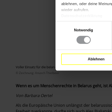
ablehnen, oder deine Meinung
wieder aufrufen.
Datenschutzerklärung
Einwilligungsauswahl
Notwendig
Ablehnen
Voller Einsatz für die belarussische Zivilgesellschaft: Ales Bialiatski
© Zeichnung: Anusch Thielbeer
Wenn es um Menschenrechte in Belarus geht, ist Ales
Von Barbara Oertel
Als die Europäische Union unlängst der belarussis
Freiheit zuerkannte, durfte sich auch Ales Bialiats