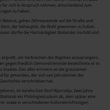
nn für sich in Anspruch nehmen, entscheidend zum
etragen zu haben.
in Belarus, gehen Zehntausende auf die Straße und
Stirn, der behauptet, die Wahl gewonnen zu haben.
sen dürfte die Hartnäckigkeit Bialiatskis Vorbild und ­
rt ergreift, um Verbrechen des Regimes anzuprangern.
n gegen friedlich Demonstrierende bezeichnete er in
s Staates. Das alles erinnere an die grausamen
nd für jemanden, der sich seit Jahrzehnten der
 Geschichte verschrieben hat.
eboren, im karelischen Dorf Wjartsilija. Zwei Jahre
 Bialiatski ein Philologiestudium ab, dem später eine
hrer sowie in verschiedenen Kultureinrichtungen.