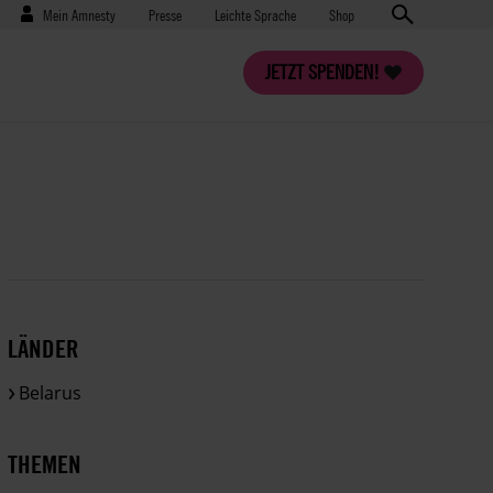
Benutzermenü
Presse
Mein Amnesty
Presse
Leichte Sprache
Shop
JETZT SPENDEN!
LÄNDER
Belarus
THEMEN