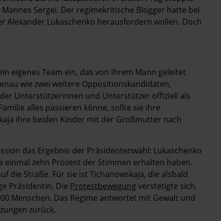
Mannes Sergei. Der regimekritische Blogger hatte bei
er Alexander Lukaschenko herausfordern wollen. Doch
in eigenes Team ein, das von ihrem Mann geleitet
 genau wie zwei weitere Oppositionskandidaten,
der Unterstützerinnen und Unterstützer offiziell als
milie alles ­passieren könne, sollte sie ihre
kaja ihre beiden Kinder mit der Großmutter nach
ssion das Ergebnis der Präsidentenwahl: Lukaschenko
de einmal zehn Prozent der Stimmen erhalten haben.
f die Straße. Für sie ist Tichanowskaja, die alsbald
ge Präsidentin. Die
Protestbewegung
verstetigte sich,
000 Menschen. Das Regime antwortet mit Gewalt und
tzungen zurück.