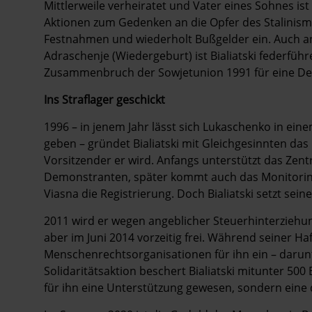
Mittlerweile verheiratet und Vater eines Sohnes ist
Aktionen zum Gedenken an die Opfer des Stalinis
Festnahmen und wiederholt Bußgelder ein. Auch a
Adraschenje (Wiedergeburt) ist Bialiatski federfüh
Zusammenbruch der Sowjetunion 1991 für eine Dem
Ins Straflager geschickt
1996 – in jenem Jahr lässt sich Lukaschenko in e
geben – gründet Bialiatski mit Gleichgesinnten da
Vorsitzender er wird. Anfangs unterstützt das Ze
Demonstranten, später kommt auch das Monitorin
Viasna die Registrierung. Doch ­Bialiatski setzt seine
2011 wird er wegen angeblicher Steuerhinterziehung
aber im Juni 2014 vorzeitig frei. Während seiner Haf
Menschenrechtsorganisationen für ihn ein – darun
Solidaritätsaktion beschert Bialiatski mitunter 500 
für ihn eine Unterstützung gewesen, sondern eine 