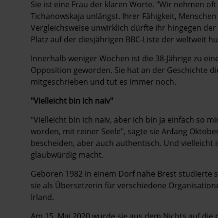
Sie ist eine Frau der klaren Worte. "Wir nehmen oft 
Tichanowskaja unlängst. Ihrer Fähigkeit, Menschen z
Vergleichsweise unwirklich dürfte ihr hingegen de
Platz auf der diesjährigen BBC-Liste der weltweit h
Innerhalb weniger Wochen ist die 38-Jährige zu ei
Opposition geworden. Sie hat an der Geschichte d
mitgeschrieben und tut es immer noch.
"Vielleicht bin ich naiv"
"Vielleicht bin ich naiv, aber ich bin ja einfach so mi
worden, mit reiner Seele", sagte sie Anfang Oktober
bescheiden, aber auch authentisch. Und vielleicht 
glaubwürdig macht.
Geboren 1982 in einem Dorf nahe Brest studierte s
sie als Übersetzerin für verschiedene Organisatione
Irland.
Am 15. Mai 2020 wurde sie aus dem Nichts auf die 