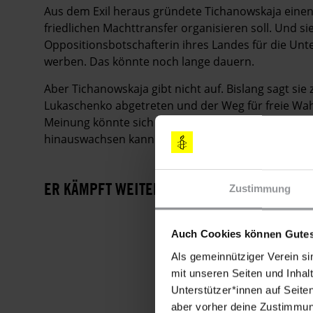
Aus dem Exil heraus gründete Tichanowskaja einen 
friedlichen Machttransfer organisieren soll. Und si
Oppositionsbotschafterin ihres Landes für die Un
werben. Das könnte noch lange dauern.
Aber Tichanowskaja gibt nicht auf. Bislang sagt sie z
Lukaschenko abgetreten und der Weg für freie Wah
Meinung könnte sich ändern, denn Tichanowskaja h
hinauswachsen kann.
ER KÄMPFT WEITER
Zustimmung
Auch Cookies können Gutes
Als gemeinnütziger Verein si
mit unseren Seiten und Inhalt
Unterstützer*innen auf Seite
aber vorher deine Zustimmung