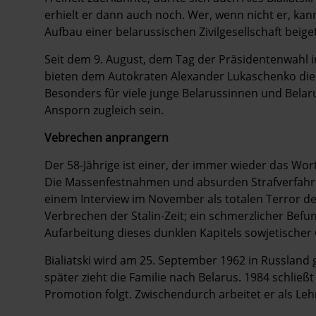
erhielt er dann auch noch. Wer, wenn nicht er, ka
Aufbau einer belarussischen Zivilgesellschaft beig
Seit dem 9. August, dem Tag der Präsidentenwahl 
bieten dem Autokraten Alexander Lukaschenko die 
Besonders für viele junge Belarussinnen und Belarus
Ansporn zugleich sein.
Vebrechen anprangern
Der 58-Jährige ist einer, der immer wieder das Wo
Die Massenfestnahmen und absurden Strafverfahre
einem Interview im November als totalen Terror de
Verbrechen der Stalin-Zeit; ein schmerzlicher Befu
Aufarbeitung dieses dunklen Kapitels sowjetischer
Bialiatski wird am 25. September 1962 in Russland g
später zieht die Familie nach Belarus. 1984 schließt
Promotion folgt. Zwischendurch arbeitet er als Le