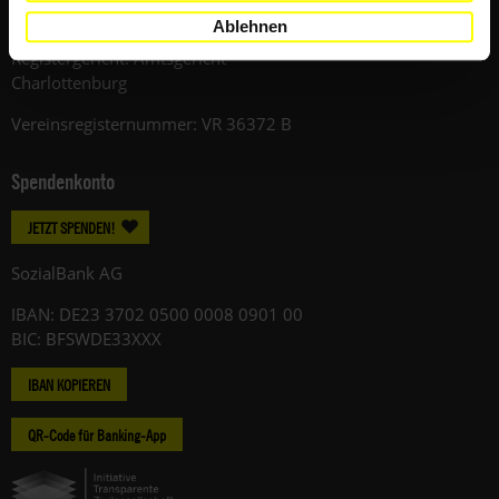
Telefon: +49 (0)30 / 420248-0
Ablehnen
Registergericht: Amtsgericht
Charlottenburg
Vereinsregisternummer: VR 36372 B
Spendenkonto
JETZT SPENDEN!
SozialBank AG
IBAN: DE23 3702 0500 0008 0901 00
BIC: BFSWDE33XXX
IBAN KOPIEREN
QR-Code für Banking-App