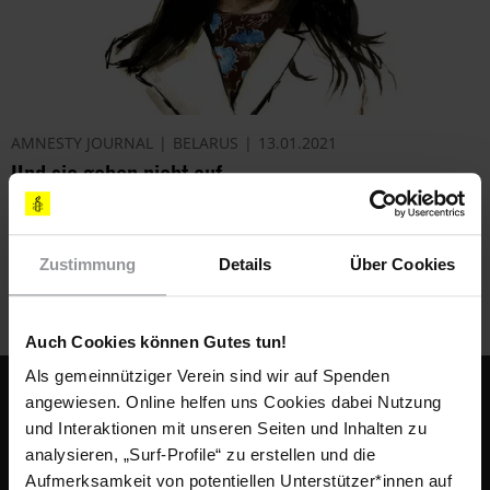
AMNESTY JOURNAL
BELARUS
13.01.2021
Und sie geben nicht auf
Drei Porträts von Aktivistinnen und Aktivisten, die sich gegen
das ­belarussische Regime stellen.
Zustimmung
Details
Über Cookies
Auch Cookies können Gutes tun!
Als gemeinnütziger Verein sind wir auf Spenden
Fußbereich
KONTAKT & FAQ
angewiesen. Online helfen uns Cookies dabei Nutzung
und Interaktionen mit unseren Seiten und Inhalten zu
IMPRESSUM
analysieren, „Surf-Profile“ zu erstellen und die
Aufmerksamkeit von potentiellen Unterstützer*innen auf
NEWSLETTER