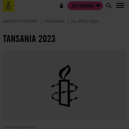
Direkt
Benutzermenü
JETZT SPENDEN!
zum
Inhalt
AMNESTY REPORT
TANSANIA
24. APRIL 2024
TANSANIA 2023
© Amnesty International