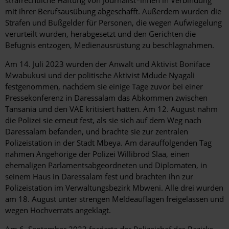
mit ihrer Berufsausübung abgeschafft. Außerdem wurden die
Strafen und Bußgelder für Personen, die wegen Aufwiegelung
verurteilt wurden, herabgesetzt und den Gerichten die
Befugnis entzogen, Medienausrüstung zu beschlagnahmen.
Am 14. Juli 2023 wurden der Anwalt und Aktivist Boniface
Mwabukusi und der politische Aktivist Mdude Nyagali
festgenommen, nachdem sie einige Tage zuvor bei einer
Pressekonferenz in Daressalam das Abkommen zwischen
Tansania und den VAE kritisiert hatten. Am 12. August nahm
die Polizei sie erneut fest, als sie sich auf dem Weg nach
Daressalam befanden, und brachte sie zur zentralen
Polizeistation in der Stadt Mbeya. Am darauffolgenden Tag
nahmen Angehörige der Polizei Willibrod Slaa, einen
ehemaligen Parlamentsabgeordneten und Diplomaten, in
seinem Haus in Daressalam fest und brachten ihn zur
Polizeistation im Verwaltungsbezirk Mbweni. Alle drei wurden
am 18. August unter strengen Meldeauflagen freigelassen und
wegen Hochverrats angeklagt.
Am 6. September 2023 forderte der Polizeichef des Bezirks