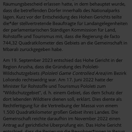
Räumungsbescheid erlassen hatte, in dem behauptet wurde,
dass die betreffenden Dörfer innerhalb des Nationalparks
lägen. Kurz vor der Entscheidung des Hohen Gerichts teilte
die*der stellvertretende Beauftragte für Landangelegenheiten
der parlamentarischen Ständigen Kommission für Land,
Rohstoffe und Tourismus mit, dass die Regierung de facto
744,32 Quadratkilometer des Gebiets an die Gemeinschaft in
Mbarali zurückgegeben habe.
Am 19. September 2023 entschied das Hohe Gericht in der
Region Arusha, dass die Gründung des Pololeti-
Wildschutzgebiets
(Pololeti Game Controlled Area)
im Bezirk
Loliondo rechtswidrig war. Am 17. Juni 2022 hatte der
Minister für Rohstoffe und Tourismus Pololeti zum
"Wildschutzgebiet", d. h. einem Gebiet, das dem Schutz der
dort lebenden Wildtiere dienen soll, erklärt. Dies diente als
Rechtfertigung für die Vertreibung der Massai von einem
1.500 Quadratkilometer großen Gebiet ihres Landes. Die
Gemeinschaft reichte daraufhin im November 2022 einen
Antrag auf gerichtliche Überprüfung ein. Das Hohe Gericht
entschied, dass die Regierung die Bewohner*innen in Bezug