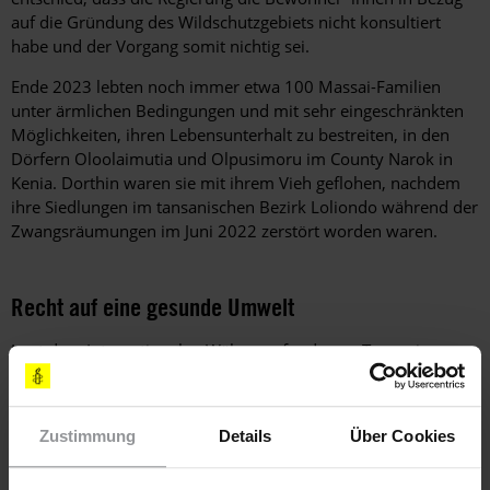
auf die Gründung des Wildschutzgebiets nicht konsultiert
habe und der Vorgang somit nichtig sei.
Ende 2023 lebten noch immer etwa 100 Massai-Familien
unter ärmlichen Bedingungen und mit sehr eingeschränkten
Möglichkeiten, ihren Lebensunterhalt zu bestreiten, in den
Dörfern Oloolaimutia und Olpusimoru im County Narok in
Kenia. Dorthin waren sie mit ihrem Vieh geflohen, nachdem
ihre Siedlungen im tansanischen Bezirk Loliondo während der
Zwangsräumungen im Juni 2022 zerstört worden waren.
Recht auf eine gesunde Umwelt
Laut dem Internationalen Währungsfonds war Tansania
"besonders anfällig für den Klimawandel" und gleichzeitig
"schlechter auf den Umgang mit dessen Folgen vorbereitet als
die meisten anderen Länder."
Zustimmung
Details
Über Cookies
Am 24. Januar 2023 erhielt das Ölunternehmen
East African
Crude Oil Pipeline Ltd
die Genehmigung für den Bau der