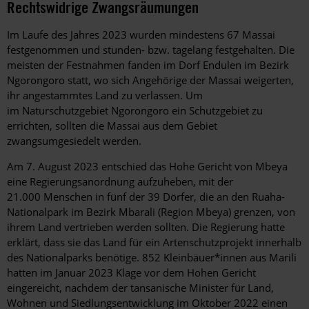
Rechtswidrige Zwangsräumungen
Im Laufe des Jahres 2023 wurden mindestens 67 Massai
festgenommen und stunden- bzw. tagelang festgehalten. Die
meisten der Festnahmen fanden im Dorf Endulen im Bezirk
Ngorongoro statt, wo sich Angehörige der Massai weigerten,
ihr angestammtes Land zu verlassen. Um
im Naturschutzgebiet Ngorongoro ein Schutzgebiet zu
errichten, sollten die Massai aus dem Gebiet
zwangsumgesiedelt werden.
Am 7. August 2023 entschied das Hohe Gericht von Mbeya
eine Regierungsanordnung
aufzuheben
, mit der
21.000 Menschen in fünf der 39 Dörfer, die an den Ruaha-
Nationalpark im Bezirk Mbarali (Region Mbeya) grenzen, von
ihrem Land vertrieben werden sollten. Die Regierung hatte
erklärt, dass sie das Land für ein Artenschutzprojekt innerhalb
des Nationalparks benötige. 852 Kleinbäuer*innen aus Marili
hatten im Januar 2023 Klage vor dem Hohen Gericht
eingereicht, nachdem der tansanische Minister für Land,
Wohnen und Siedlungsentwicklung im Oktober 2022 einen