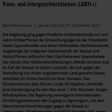
Trans- und Intergeschlechtlichen (LGBTI+)
Berichtszeitraum: 1. Januar 2023 bis 31. Dezember 2023
Die Regierung ging gegen friedliche Andersdenkende vor und
nahm Kritiker*innen der Entwicklungsagenda der Präsidentin
sowie Oppositionelle und deren Verbündete, Rechtsbeistände,
Angehörige der indigenen Gemeinschaft der Massai und
Aktivist*innen willkürlich fest. Das Parlament überarbeitete
das Gesetz über Mediendienstleistungen
(Media Services Act).
Im Fall der Massai im Bezirk Loliondo, die sich gegen die
Vertreibung von ihrem angestammten Land gewehrt hatten,
entschied ein Hohes Gericht zu ihren Gunsten. Das
Ölunternehmen
East African Crude Oil Pipeline Ltd
erhielt
eine Genehmigung für den Bau einer 1.443 Kilometer langen
Rohölpipeline. Die Regierung verweigerte internationalen
Ermittlungsmissionen den Zugang zu Ngorongoro, um dort
Menschenrechtsverletzungen gegen die Massai zu
untersuchen. Einzelpersonen und NGOs konnten sich, wenn