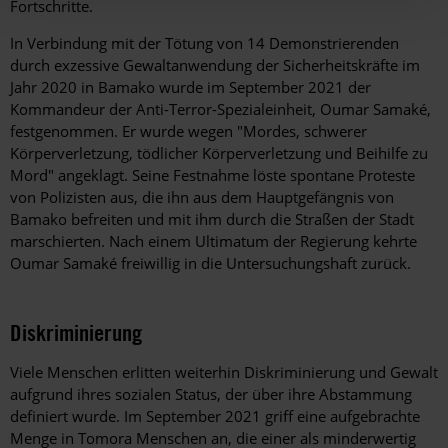
Fortschritte.
In Verbindung mit der Tötung von 14 Demonstrierenden
durch exzessive Gewaltanwendung der Sicherheitskräfte im
Jahr 2020 in Bamako wurde im September 2021 der
Kommandeur der Anti-Terror-Spezialeinheit, Oumar Samaké,
festgenommen. Er wurde wegen "Mordes, schwerer
Körperverletzung, tödlicher Körperverletzung und Beihilfe zu
Mord" angeklagt. Seine Festnahme löste spontane Proteste
von Polizisten aus, die ihn aus dem Hauptgefängnis von
Bamako befreiten und mit ihm durch die Straßen der Stadt
marschierten. Nach einem Ultimatum der Regierung kehrte
Oumar Samaké freiwillig in die Untersuchungshaft zurück.
Diskriminierung
Viele Menschen erlitten weiterhin Diskriminierung und Gewalt
aufgrund ihres sozialen Status, der über ihre Abstammung
definiert wurde. Im September 2021 griff eine aufgebrachte
Menge in Tomora Menschen an, die einer als minderwertig