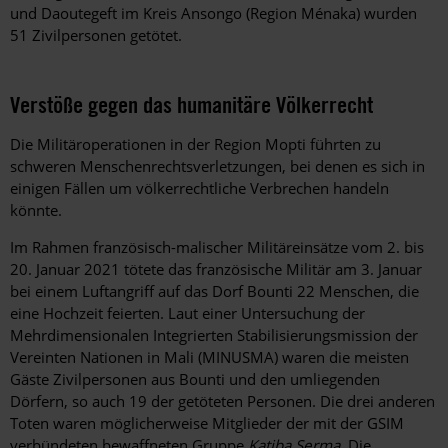
und Daoutegeft im Kreis Ansongo (Region Ménaka) wurden
51 Zivilpersonen getötet.
Verstöße gegen das humanitäre Völkerrecht
Die Militäroperationen in der Region Mopti führten zu
schweren Menschenrechtsverletzungen, bei denen es sich in
einigen Fällen um völkerrechtliche Verbrechen handeln
könnte.
Im Rahmen französisch-malischer Militäreinsätze vom 2. bis
20. Januar 2021 tötete das französische Militär am 3. Januar
bei einem Luftangriff auf das Dorf Bounti 22 Menschen, die
eine Hochzeit feierten. Laut einer Untersuchung der
Mehrdimensionalen Integrierten Stabilisierungsmission der
Vereinten Nationen in Mali (MINUSMA) waren die meisten
Gäste Zivilpersonen aus Bounti und den umliegenden
Dörfern, so auch 19 der getöteten Personen. Die drei anderen
Toten waren möglicherweise Mitglieder der mit der GSIM
verbündeten bewaffneten Gruppe
Katiba Serma
. Die