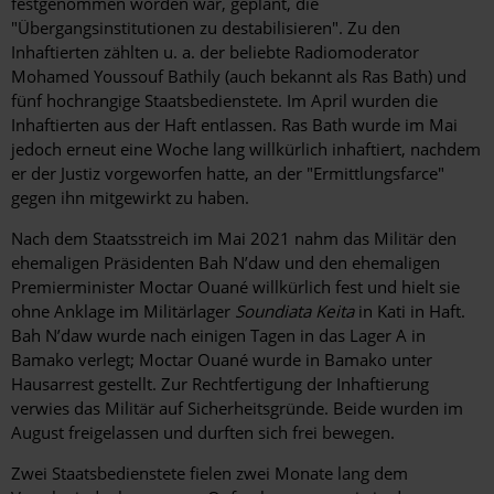
festgenommen worden war, geplant, die
"Übergangsinstitutionen zu destabilisieren". Zu den
Inhaftierten zählten u. a. der beliebte Radiomoderator
Mohamed Youssouf Bathily (auch bekannt als Ras Bath) und
fünf hochrangige Staatsbedienstete. Im April wurden die
Inhaftierten aus der Haft entlassen. Ras Bath wurde im Mai
jedoch erneut eine Woche lang willkürlich inhaftiert, nachdem
er der Justiz vorgeworfen hatte, an der "Ermittlungsfarce"
gegen ihn mitgewirkt zu haben.
Nach dem Staatsstreich im Mai 2021 nahm das Militär den
ehemaligen Präsidenten Bah N’daw und den ehemaligen
Premierminister Moctar Ouané willkürlich fest und hielt sie
ohne Anklage im Militärlager
Soundiata Keita
in Kati in Haft.
Bah N’daw wurde nach einigen Tagen in das Lager A in
Bamako verlegt; Moctar Ouané wurde in Bamako unter
Hausarrest gestellt. Zur Rechtfertigung der Inhaftierung
verwies das Militär auf Sicherheitsgründe. Beide wurden im
August freigelassen und durften sich frei bewegen.
Zwei Staatsbedienstete fielen zwei Monate lang dem