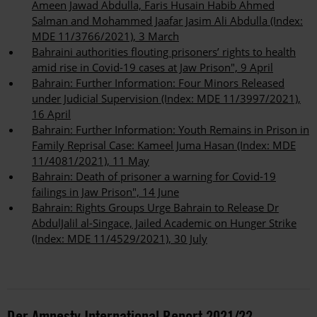
Ameen Jawad Abdulla, Faris Husain Habib Ahmed
Salman and Mohammed Jaafar Jasim Ali Abdulla (Index:
MDE 11/3766/2021), 3 March
Bahraini authorities flouting prisoners’ rights to health
amid rise in Covid-19 cases at Jaw Prison", 9 April
Bahrain: Further Information: Four Minors Released
under Judicial Supervision (Index: MDE 11/3997/2021),
16 April
Bahrain: Further Information: Youth Remains in Prison in
Family Reprisal Case: Kameel Juma Hasan (Index: MDE
11/4081/2021), 11 May
Bahrain: Death of prisoner a warning for Covid-19
failings in Jaw Prison", 14 June
Bahrain: Rights Groups Urge Bahrain to Release Dr
AbdulJalil al-Singace, Jailed Academic on Hunger Strike
(Index: MDE 11/4529/2021), 30 July
Der Amnesty International Report 2021/22