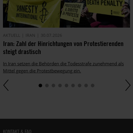
AKTUELL
IRAN
30.07.2026
Iran: Zahl der Hinrichtungen von Protestierenden
steigt drastisch
In Iran setzen die Behörden die Todesstrafe zunehmend als
Mittel gegen die Protestbewegung ein.
Fußbereich
KONTAKT & FAQ