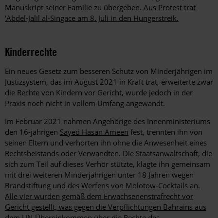
Manuskript seiner Familie zu übergeben.
Aus Protest trat
'Abdel-Jalil al-Singace am 8. Juli in den Hungerstreik.
Kinderrechte
Ein neues Gesetz zum besseren Schutz von Minderjährigen im
Justizsystem, das im August 2021 in Kraft trat, erweiterte zwar
die Rechte von Kindern vor Gericht, wurde jedoch in der
Praxis noch nicht in vollem Umfang angewandt.
Im Februar 2021 nahmen Angehörige des Innenministeriums
den 16‑jährigen
Sayed Hasan Ameen
fest, trennten ihn von
seinen Eltern und verhörten ihn ohne die Anwesenheit eines
Rechtsbeistands oder Verwandten. Die Staatsanwaltschaft, die
sich zum Teil auf dieses Verhör stützte, klagte ihn gemeinsam
mit drei weiteren Minderjährigen unter 18 Jahren wegen
Brandstiftung und des Werfens von Molotow-Cocktails an.
Alle vier wurden gemäß dem Erwachsenenstrafrecht vor
Gericht gestellt, was gegen die Verpflichtungen Bahrains aus
dem UN-Übereinkommen über die Rechte des