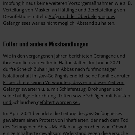
Impfung hinaus keine weiteren Vorsorgemaßnahmen wie z. B.
Verteilung von Masken an Häftlinge und Bereitstellung von
Desinfektionsmitteln.
Aufgrund der Überbelegung des
Gefängnisses war es nicht
möglich
, Abstand zu halten.
Folter und andere Misshandlungen
Wie in den vergangenen Jahren berichteten Gefangene und
ihre Familien von Folter in Haftanstalten. Im Januar 2021
durfte Scheich Zuhair Jasim Abbas nach fünfmonatiger
Isolationshaft im
Jaw-
Gefängnis endlich seine Familie anrufen.
Er berichtete seinen Verwandten, dass er in dieser Zeit von
Gefängniswärtern u. a. mit Schlafentzug, Drohungen über
seine baldige Hinrichtung, Tritten sowie Schlägen mit Fäusten
und
Schläuchen
gefoltert worden sei.
Im April 2021 beendete die Leitung des
Jaw
-Gefängnisses
gewaltsam einen Protest von Inhaftierten, der nach dem Tod
des Gefangenen Abbas MalAllah ausgebrochen war. Obwohl
einige Inhaftierte gewaltsam Widerstand gegen die Versuche