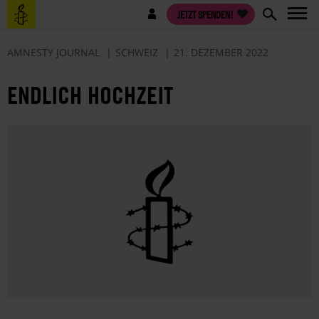
Direkt
Benutzermenü
JETZT SPENDEN!
zum
Inhalt
AMNESTY JOURNAL
SCHWEIZ
21. DEZEMBER 2022
ENDLICH HOCHZEIT