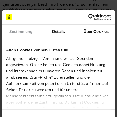
gemustert oder gar beschimpft werden. "Er soll einfach ein
glücklicher Junge sein dürfen, mit zwei Eltern, die ihn lieben",
sagt Jasmin.
Natalie Wenger
ist
Redakteurin und Pressereferentin bei
Amnesty International in der Schweiz.
Zustimmung
Details
Über Cookies
Auch Cookies können Gutes tun!
#Menschenrechtsjournalismus – analog und digital
Als gemeinnütziger Verein sind wir auf Spenden
Du möchtest das Amnesty Journal regelmäßig erhalten? Dann
angewiesen. Online helfen uns Cookies dabei Nutzung
klicke hier.
und Interaktionen mit unseren Seiten und Inhalten zu
analysieren, „Surf-Profile“ zu erstellen und die
Aufmerksamkeit von potentiellen Unterstützer*innen auf
Seiten Dritter zu wecken und für unsere
Menschenrechtsarbeit zu gewinnen. Dafür brauchen wir
Schlagworte
aber vorher deine Zustimmung. Du kannst Cookies für
Analysen, für Marketing und eingebettete Drittinhalte
Schweiz
Amnesty Journal
Diskriminierung
auch ablehnen, oder deine Meinung jederzeit später
Einwilligungsauswahl