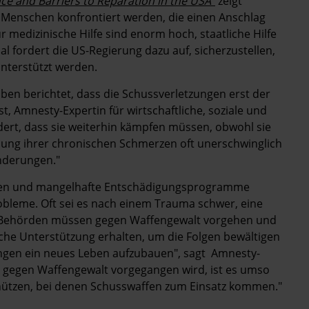
nce and Barriers to Reparation in the USA"
zeigt
 Menschen konfrontiert werden, die einen Anschlag
 medizinische Hilfe sind enorm hoch, staatliche Hilfe
l fordert die US-Regierung dazu auf, sicherzustellen,
nterstützt werden.
ben berichtet, dass die Schussverletzungen erst der
, Amnesty-Expertin für wirtschaftliche, soziale und
ert, dass sie weiterhin kämpfen müssen, obwohl sie
dlung ihrer chronischen Schmerzen oft unerschwinglich
inderungen."
esen und mangelhafte Entschädigungsprogramme
obleme. Oft sei es nach einem Trauma schwer, eine
Behörden müssen gegen Waffengewalt vorgehen und
iche Unterstützung erhalten, um die Folgen bewältigen
ngen ein neues Leben aufzubauen", sagt Amnesty-
n gegen Waffengewalt vorgegangen wird, ist es umso
hützen, bei denen Schusswaffen zum Einsatz kommen."