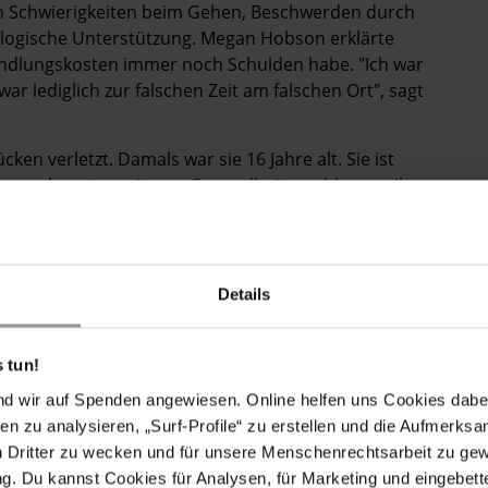
hin Schwierigkeiten beim Gehen, Beschwerden durch
ologische Unterstützung. Megan Hobson erklärte
andlungskosten immer noch Schulden habe. "Ich war
ar lediglich zur falschen Zeit am falschen Ort", sagt
en verletzt. Damals war sie 16 Jahre alt. Sie ist
er noch unter weiteren Gesundheitsproblemen. Ihre
ein Regierungsprogramm, das die
rigem Einkommen sichert. Doch es ist enorm schwer
zeptiert. Wie viele andere Überlebende von
hat auch Jamie Williford, Schwierigkeiten, eine
Details
ch ihrer Verletzung wurde sie in einer staatlichen
dort aber keine psychologische Betreuung oder
amie Williford in Wohngemeinschaften, konnte aber
 tun!
die für eine Frau im Rollstuhl geeignet ist.
nd wir auf Spenden angewiesen. Online helfen uns Cookies dabe
en zu analysieren, „Surf-Profile“ zu erstellen und die Aufmerksa
 Überlebende von Schusswaffengewalt, die unter
n Dritter zu wecken und für unsere Menschenrechtsarbeit zu ge
nterstützung für Menschen mit Behinderung. Es gibt
. Du kannst Cookies für Analysen, für Marketing und eingebettet