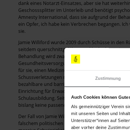
dank eines Notarzt-Einsatzes, aber sie hat weiter
Geschosssplitter im Unterleib und benötigt psych
Amnesty International, dass sie aufgrund der Beh
ein Opfer, ich habe kein Verbrechen begangen. Ich w
sie.
Jamie Williford wurde 2009 durch Schüsse in den Rück
seitdem querschnittgelähmt und leidet heute imm
Behandlung wird zwar durch Medicaid finanziert, 
Gesundheitsversorgung einiger Menschen mit nied
für sie, einen Mediziner zu finden, der Medicaid ak
Schussverletzungen mit dauerhaften Behinderungen 
Zustimmung
bezahlbare und barrierefreie Wohnung zu finden. Na
Einrichtung für Erwachsene untergebracht, bekam 
Schulausbildung. Seit ihrem 18. Geburtstag lebt J
Auch Cookies können Gutes
bislang keine passende dauerhafte Wohnung finden, 
Als gemeinnütziger Verein si
mit unseren Seiten und Inhalt
Der Fall von Jamie Williford steht beispielhaft für
Unterstützer*innen auf Seite
falschem politischen Handeln leiden: Es fehlt an U
aber vorher deine Zustimmung