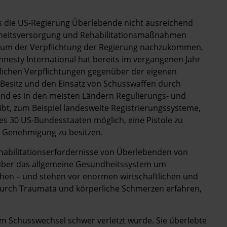
s die US-Regierung Überlebende nicht ausreichend
dheitsversorgung und Rehabilitationsmaßnahmen
l, um der Verpflichtung der Regierung nachzukommen,
esty International hat bereits im vergangenen Jahr
tlichen Verpflichtungen gegenüber der eigenen
n Besitz und den Einsatz von Schusswaffen durch
nd es in den meisten Ländern Regulierungs- und
ibt, zum Beispiel landesweite Registrierungssysteme,
es 30 US-Bundesstaaten möglich, eine Pistole zu
e Genehmigung zu besitzen.
habilitationserfordernisse von Überlebenden von
 über das allgemeine Gesundheitssystem um
en – und stehen vor enormen wirtschaftlichen und
durch Traumata und körperliche Schmerzen erfahren,
em Schusswechsel schwer verletzt wurde. Sie überlebte