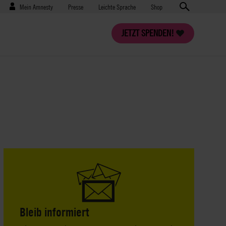
Benutzermenü
Presse
Mein Amnesty
Presse
Leichte Sprache
Shop
JETZT SPENDEN!
Bleib informiert