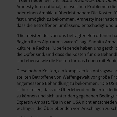
In dem neuen Bericht
"
Scars of Survival: Gun Viole
Amnesty International, mit welchen Problemen die
oder einen Amoklauf überlebt haben: Die Kosten für
fast unmöglich zu bekommen.
Amnesty Internationa
dass die Betroffenen umfassend entschädigt und u
"Die meisten der von uns befragten Betroffenen ha
Beginn ihres Alptraums waren", sagt Sanhita Ambast
kulturelle Rechte. "
Überlebende haben uns geschild
die Opfer sind, und dass die Kosten für die Behan
sind ebenso wie die Kosten für das Leben mit Beh
Diese hohen Kosten, ein kompliziertes Antragsw
stellten Betroffene von Waffengewalt vor große Pr
angemessene Behandlung zu bekommen. "Die US-
sicherstellen, dass die Überlebenden die erforderl
zu können und sich unter den gegebenen Bedingu
Expertin Ambast. "Da in den USA nicht entschiede
wichtiger, die Überlebenden von Anschlägen zu sc