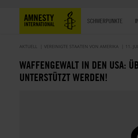
Direkt
zum
Hauptnavigation
AMNESTY
Inhalt
SCHWERPUNKTE
I
INTERNATIONAL
AKTUELL
VEREINIGTE STAATEN VON AMERIKA
11. JU
WAFFENGEWALT IN DEN USA: Ü
UNTERSTÜTZT WERDEN!