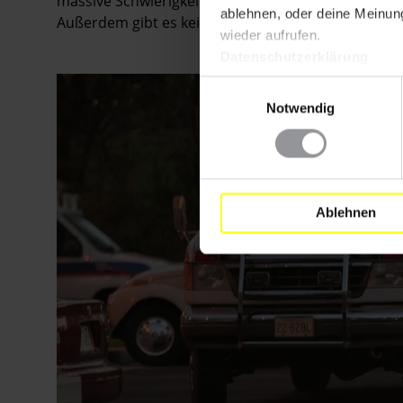
massive Schwierigkeiten, ausreichende und passe
ablehnen, oder deine Meinung
Außerdem gibt es keinen bezahlbaren barrierefre
wieder aufrufen.
Datenschutzerklärung
Einwilligungsauswahl
Notwendig
Ablehnen