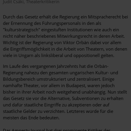
Judit
Csáki
Theaterkritikerin
Durch das Gesetz erhält die Regierung ein Mitspracherecht bei
der Ernennung des Führungspersonals in den als
"kulturstrategisch" eingestuften Institutionen wie auch ein
nicht näher beschriebenes Mitwirkungsrecht in deren Arbeit.
Wichtig ist der Regierung von Viktor Orbán dabei vor allem
die Eingriffsmöglichkeit in die Arbeit von Theatern, von denen
viele in Ungarn als linksliberal und oppositionell gelten.
Im Laufe des vergangenen Jahrzehnts hat die Orbán-
Regierung nahezu den gesamten ungarischen Kultur- und
Bildungsbereich umstrukturiert und zentralisiert. Einige
namhafte Theater, vor allem in Budapest, waren jedoch
bisher in ihrer Arbeit noch weitgehend unabhängig. Nun stellt
das Gesetz sie vor die Alternative, Subventionen zu erhalten
und dafür staatliche Eingriffe zu akzeptieren oder auf
staatliche Gelder zu verzichten. Letzteres würde für die
meisten das Ende bedeuten.
Das Amnesty Journal bat drei prominente Kritiker des