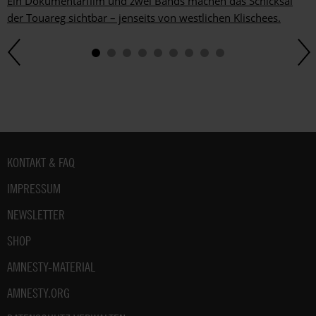
Ein Dokumentarfilm und zwei Bands machen das Schicksal
der Touareg sichtbar – jenseits von westlichen Klischees.
Fußbereich
KONTAKT & FAQ
IMPRESSUM
NEWSLETTER
SHOP
AMNESTY-MATERIAL
AMNESTY.ORG