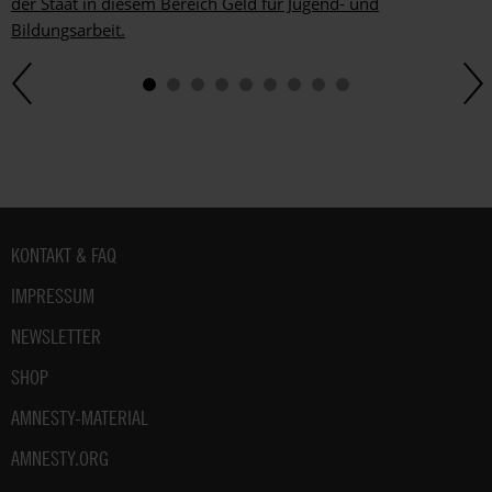
der Staat in diesem Bereich Geld für Jugend- und
Bildungsarbeit.
Fußbereich
KONTAKT & FAQ
IMPRESSUM
NEWSLETTER
SHOP
AMNESTY-MATERIAL
AMNESTY.ORG