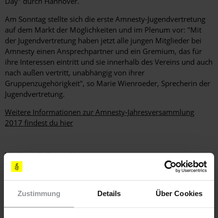
Day" durch Hannover.
Am Sonntag stellte sich die erste Amnesty-Jugendvertretung
auf dem Markt der Möglichkeiten und im Plenum vor: "Mit
der Jugendvertretung haben jetzt alle jungen Mitglieder bei
Amnesty einen Ansprechpartner und ein Gremium, das für
ihre Interessen eintritt und sie innerhalb des Vereins und auch
nach außen vertritt, unabhängig von ihrer
Gruppenzugehörigkeit", so Marie Wienroeder, Sprecherin der
Jugendvertretung.
Weitere Informationen zur Amnesty-Jahresversammlung
2017 findest du hier
Weitere Informationen
Zustimmung
Details
Über Cookies
Länder