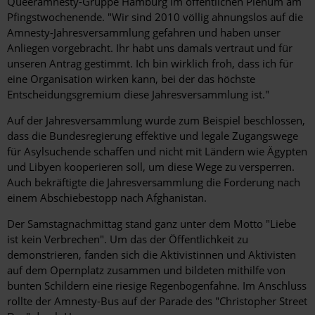
Queeramnesty-Gruppe Hamburg im öffentlichen Plenum am
Pfingstwochenende. "Wir sind 2010 völlig ahnungslos auf die
Amnesty-Jahresversammlung gefahren und haben unser
Anliegen vorgebracht. Ihr habt uns damals vertraut und für
unseren Antrag gestimmt. Ich bin wirklich froh, dass ich für
eine Organisation wirken kann, bei der das höchste
Entscheidungsgremium diese Jahresversammlung ist."
Auf der Jahresversammlung wurde zum Beispiel beschlossen,
dass die Bundesregierung effektive und legale Zugangswege
für Asylsuchende schaffen und nicht mit Ländern wie Ägypten
und Libyen kooperieren soll, um diese Wege zu versperren.
Auch bekräftigte die Jahresversammlung die Forderung nach
einem Abschiebestopp nach Afghanistan.
Der Samstagnachmittag stand ganz unter dem Motto "Liebe
ist kein Verbrechen". Um das der Öffentlichkeit zu
demonstrieren, fanden sich die Aktivistinnen und Aktivisten
auf dem Opernplatz zusammen und bildeten mithilfe von
bunten Schildern eine riesige Regenbogenfahne. Im Anschluss
rollte der Amnesty-Bus auf der Parade des "Christopher Street