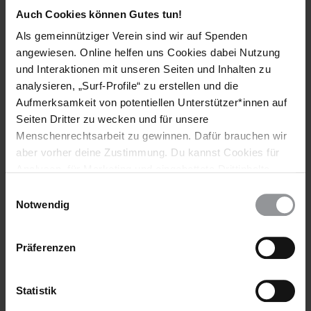
Deutschland
Auch Cookies können Gutes tun!
Themen
Als gemeinnütziger Verein sind wir auf Spenden
angewiesen. Online helfen uns Cookies dabei Nutzung
Diskriminierung
Flüchtlinge & Asyl
und Interaktionen mit unseren Seiten und Inhalten zu
analysieren, „Surf-Profile“ zu erstellen und die
Menschenrechtsverteidiger*innen
Aufmerksamkeit von potentiellen Unterstützer*innen auf
Sexuelle & Reproduktive Rechte
Seiten Dritter zu wecken und für unsere
Menschenrechtsarbeit zu gewinnen. Dafür brauchen wir
aber vorher deine Zustimmung. Du kannst Cookies für
Analysen, für Marketing und eingebettete Drittinhalte
Teile diesen Beitrag
auch ablehnen, oder deine Meinung jederzeit später
Einwilligungsauswahl
wieder ändern. Diesen Banner kannst Du über den Link
Notwendig
im Footer schnell wieder aufrufen.
Datenschutzerklärung
Präferenzen
Statistik