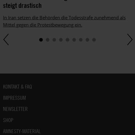
Dem
steigt drastisch
kannst
du
In Iran setzen die Behörden die Todesstrafe zunehmend als
im
Mittel gegen die Protestbewegung ein.
gesetzlichen
Rahmen
jederzeit
widersprechen.
Weitere
Hinweise
zum
Datenschutz
unter:
Fußbereich
KONTAKT & FAQ
Datenschutz
.
IMPRESSUM
NEWSLETTER
SHOP
AMNESTY-MATERIAL