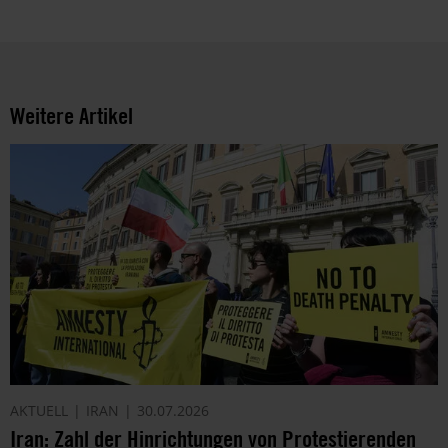
Über
die
Arbeit
und
die
Weitere Artikel
Möglichkeiten
der
Unterstützung
von
Amnesty
informieren
wir
dich
ggf.
auch
per
Telefon
oder
E-
AKTUELL
IRAN
30.07.2026
Mail.
Iran: Zahl der Hinrichtungen von Protestierenden