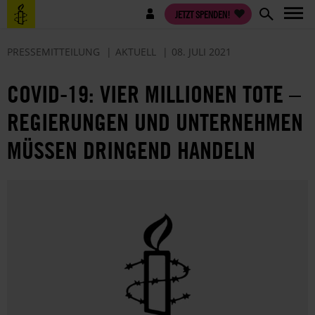
Direkt
Benutzermenü
JETZT SPENDEN!
zum
Inhalt
PRESSEMITTEILUNG
AKTUELL
08. JULI 2021
COVID-19: VIER MILLIONEN TOTE –
REGIERUNGEN UND UNTERNEHMEN
MÜSSEN DRINGEND HANDELN