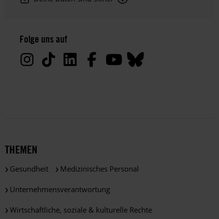
Hinweis
Datenschutz:
Folge uns auf
Deine
Daten
werden
von
uns
nur
zu
satzungsgemäßen
Zwecken
und
THEMEN
gemäß
der
Gesundheit
Medizinisches Personal
gesetzlichen
Bestimmungen
Unternehmensverantwortung
des
DSGVO
Wirtschaftliche, soziale & kulturelle Rechte
verarbeitet.