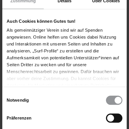
Zustimmung
Details
Über Cookies
Pressemitteilung
Aktuell
Gesundheit
Medizinisches Personal
Unternehmensverantwortung
Auch Cookies können Gutes tun!
Wirtschaftliche, Soziale & Kulturelle Rechte
Als gemeinnütziger Verein sind wir auf Spenden
angewiesen. Online helfen uns Cookies dabei Nutzung
und Interaktionen mit unseren Seiten und Inhalten zu
analysieren, „Surf-Profile“ zu erstellen und die
Teile diesen Beitrag
Aufmerksamkeit von potentiellen Unterstützer*innen auf
Seiten Dritter zu wecken und für unsere
Menschenrechtsarbeit zu gewinnen. Dafür brauchen wir
BLEIB
aber vorher deine Zustimmung. Du kannst Cookies für
INFORMIERT
Analysen, für Marketing und eingebettete Drittinhalte
auch ablehnen, oder deine Meinung jederzeit später
Einwilligungsauswahl
wieder ändern. Diesen Banner kannst Du über den Link
Notwendig
im Footer schnell wieder aufrufen.
Datenschutzerklärung
Präferenzen