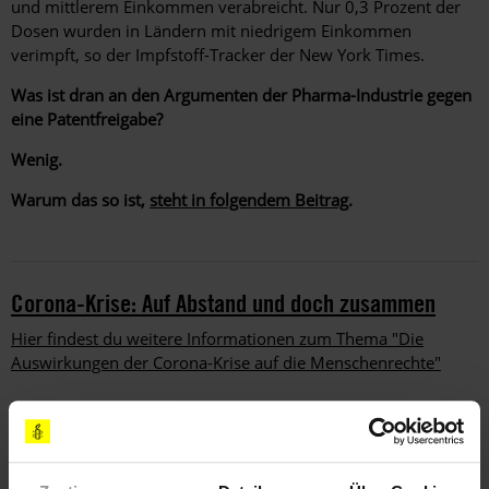
und mittlerem Einkommen verabreicht. Nur 0,3 Prozent der
Dosen wurden in Ländern mit niedrigem Einkommen
verimpft, so der Impfstoff-Tracker der New York Times.
Was ist dran an den Argumenten der Pharma-Industrie gegen
eine Patentfreigabe?
Wenig.
Warum das so ist,
steht in folgendem Beitrag
.
Corona-Krise: Auf Abstand und doch zusammen
Hier findest du weitere Informationen zum Thema "Die
Auswirkungen der Corona-Krise auf die Menschenrechte"
Schlagworte