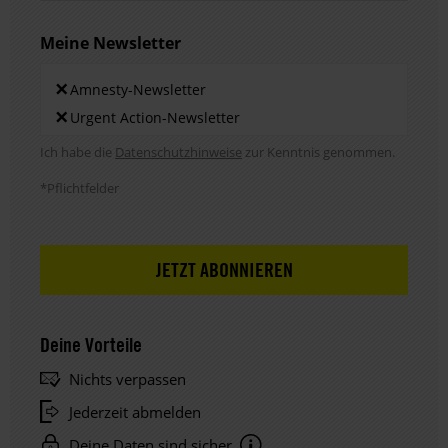
Meine Newsletter
Newsletters
×
Amnesty-Newsletter
×
Urgent Action-Newsletter
Hinweis DSE
Ich habe die
Datenschutzhinweise
zur Kenntnis genommen.
*Pflichtfelder
Deine Vorteile
Nichts verpassen
Jederzeit abmelden
Deine Daten sind sicher