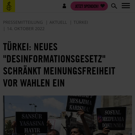
Direkt
Benutzermenü
JETZT SPENDEN!
zum
Inhalt
PRESSEMITTEILUNG
AKTUELL
TÜRKEI
14. OKTOBER 2022
TÜRKEI: NEUES
"DESINFORMATIONSGESETZ"
SCHRÄNKT MEINUNGSFREIHEIT
VOR WAHLEN EIN