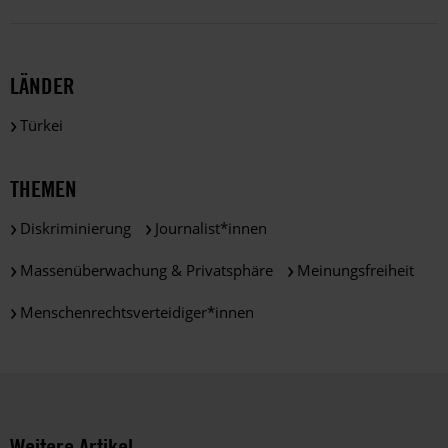
zu
satzungsgemäßen
Zwecken
und
LÄNDER
gemäß
der
Türkei
gesetzlichen
Bestimmungen
des
THEMEN
DSGVO
verarbeitet.
Diskriminierung
Journalist*innen
Über
die
Massenüberwachung & Privatsphäre
Meinungsfreiheit
Arbeit
und
Menschenrechtsverteidiger*innen
die
Möglichkeiten
der
Unterstützung
von
Amnesty
Weitere Artikel