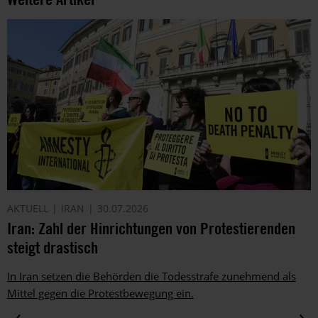
informieren
wir
dich
ggf.
auch
per
Telefon
oder
E-
Mail.
Dem
kannst
du
AKTUELL
IRAN
30.07.2026
im
Iran: Zahl der Hinrichtungen von Protestierenden
gesetzlichen
steigt drastisch
Rahmen
jederzeit
widersprechen.
In Iran setzen die Behörden die Todesstrafe zunehmend als
Weitere
Mittel gegen die Protestbewegung ein.
Hinweise