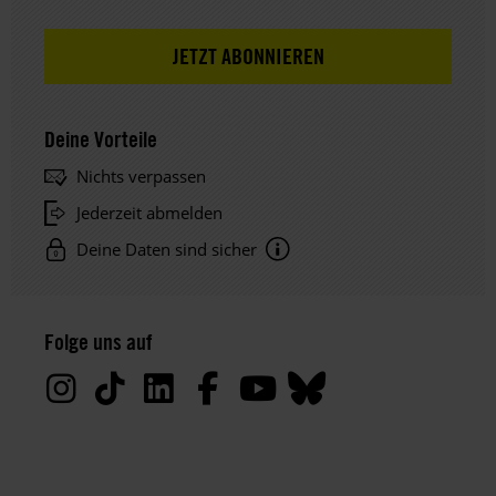
Deine Vorteile
Nichts verpassen
Jederzeit abmelden
Deine Daten sind sicher
Hinweis
Datenschutz:
Folge uns auf
Deine
Daten
werden
von
uns
nur