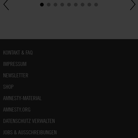
zum
Datenschutz
unter:
Datenschutz
.
Fußbereich
KONTAKT & FAQ
IMPRESSUM
NEWSLETTER
SHOP
AMNESTY-MATERIAL
AMNESTY.ORG
DATENSCHUTZ VERWALTEN
JOBS & AUSSCHREIBUNGEN