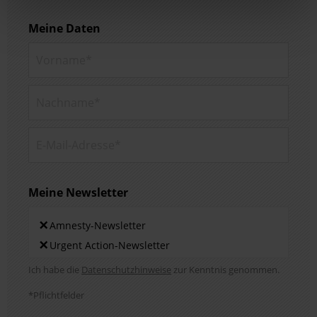
Meine Daten
Vorname*
Nachname*
E-Mail-Adresse*
Meine Newsletter
Newsletters
×
Amnesty-Newsletter
×
Urgent Action-Newsletter
Hinweis DSE
Ich habe die
Datenschutzhinweise
zur Kenntnis genommen.
*Pflichtfelder