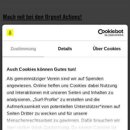
Mach mit bei den Urgent Actions!
Beteilige dich an unseren Eilaktionen und setze dich für
Menschen in Not und Gefahr ein
Zustimmung
Details
Über Cookies
Schlagworte
Auch Cookies können Gutes tun!
Türkei
Pressemitteilung
Aktuell
Diskriminierung
Als gemeinnütziger Verein sind wir auf Spenden
Journalist*innen
Massenüberwachung & Privatsphäre
angewiesen. Online helfen uns Cookies dabei Nutzung
und Interaktionen mit unseren Seiten und Inhalten zu
Meinungsfreiheit
Menschenrechtsverteidiger*innen
analysieren, „Surf-Profile“ zu erstellen und die
Aufmerksamkeit von potentiellen Unterstützer*innen auf
Seiten Dritter zu wecken und für unsere
Menschenrechtsarbeit zu gewinnen. Dafür brauchen wir
Teile diesen Beitrag
aber vorher deine Zustimmung. Du kannst Cookies für