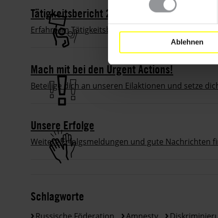
Tätigkeitsbericht 2022: Was wir bewegt ha
Erfahre im Tätigkeitsbericht 2022 mehr über unsere
Ablehnen
Mach mit bei den Urgent Actions!
Beteilige dich an unseren Eilaktionen und setze di
Unsere Erfolge
Weitere Erfolgsmeldungen und gute Nachrichten f
Schlagworte
Russische Föderation
Amnesty
Diskriminier