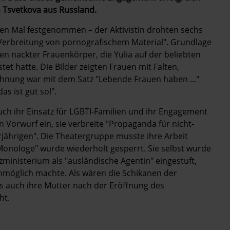
ia Tsvetkova aus Russland.
en Mal festgenommen – der Aktivistin drohten sechs
d Verbreitung von pornografischem Material". Grundlage
en nackter Frauenkörper, die Yulia auf der beliebten
et hatte. Die Bilder zeigten Frauen mit Falten,
hnung war mit dem Satz "Lebende Frauen haben ..."
s ist gut so!".
uch ihr Einsatz für LGBTI-Familien und ihr Engagement
 Vorwurf ein, sie verbreite "Propaganda für nicht-
rjährigen". Die Theatergruppe musste ihre Arbeit
 Monologe" wurde wiederholt gesperrt. Sie selbst wurde
zministerium als "ausländische Agentin" eingestuft,
unmöglich machte. Als wären die Schikanen der
s auch ihre Mutter nach der Eröffnung des
ht.