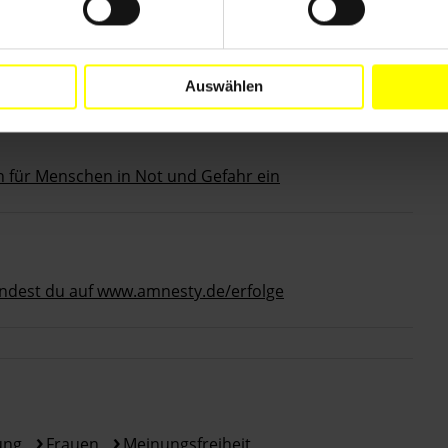
ben
 Aktivitäten und Highlights
Auswählen
ch für Menschen in Not und Gefahr ein
indest du auf www.amnesty.de/erfolge
ung
Frauen
Meinungsfreiheit