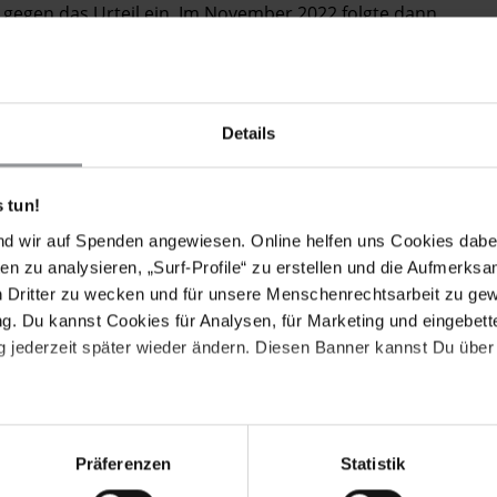
l gegen das Urteil ein. Im November 2022 folgte dann
ufungsverfahren bestätigt
.
Yulia Tsvetkova zu bestätigen, ist ein seltenes Beispiel
sagte Natalia Zviagina, die für Russland zuständige
Details
en, die unter Wladimir Putin in den vergangenen zwei
bsurde Gerichtsverfahren basierend auf konstruierten
 vor, dass jemand den Fängen dieses Systems
 tun!
nd wir auf Spenden angewiesen. Online helfen uns Cookies dabe
en zu analysieren, „Surf-Profile“ zu erstellen und die Aufmerksa
n Dritter zu wecken und für unsere Menschenrechtsarbeit zu ge
. Du kannst Cookies für Analysen, für Marketing und eingebettet
 Amur den Freispruch von Yulia Tsvetkova im
 jederzeit später wieder ändern. Diesen Banner kannst Du über 
ionsgericht in Wladiwostok im März 2023 erneut auf. Es
h Komsomolsk am Amur. Während ihr Fall in die
in heute im Ausland.
Präferenzen
Statistik