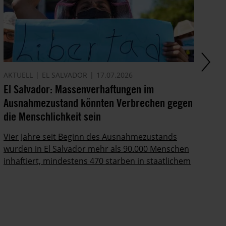
AKTUELL
EL SALVADOR
17.07.2026
AM
El Salvador: Massenverhaftungen im
Gr
Ausnahmezustand könnten Verbrechen gegen
Wa
die Menschlichkeit sein
Am
di
Vier Jahre seit Beginn des Ausnahmezustands
wurden in El Salvador mehr als 90.000 Menschen
inhaftiert, mindestens 470 starben in staatlichem
Gewahrsam.