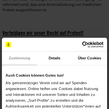
reformiert wird, dass eine Kriminalisierung von friedlichem
Protest ausgeschlossen ist.
Verteidigen wir unser Recht auf Protest!
Werde aktiv und beteilige dich an unserer Kampagne "Protect
the Protest"
Zustimmung
Details
Über Cookies
Schlagworte
Auch Cookies können Gutes tun!
Deutschland
Pressemitteilung
Aktuell
Als gemeinnütziger Verein sind wir auf Spenden
angewiesen. Online helfen uns Cookies dabei Nutzung
Massenüberwachung & Privatsphäre
Meinungsfreiheit
und Interaktionen mit unseren Seiten und Inhalten zu
Polizei Und Menschenrechte
analysieren, „Surf-Profile“ zu erstellen und die
Studierende & Schüler*innen
Versammlungsfreiheit
Aufmerksamkeit von potentiellen Unterstützer*innen auf