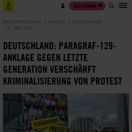
Direkt
Benutzermenü
JETZT SPENDEN!
zum
Inhalt
PRESSEMITTEILUNG
AKTUELL
DEUTSCHLAND
22. MAI 2024
DEUTSCHLAND: PARAGRAF-129-
ANKLAGE GEGEN LETZTE
GENERATION VERSCHÄRFT
KRIMINALISIERUNG VON PROTEST