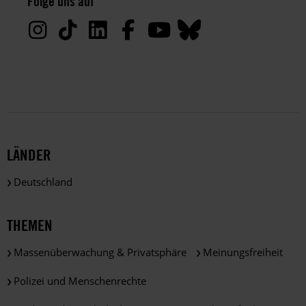
Folge uns auf
Deine
Daten
werden
von
uns
nur
zu
satzungsgemäßen
Zwecken
und
LÄNDER
gemäß
der
Deutschland
gesetzlichen
Bestimmungen
des
THEMEN
DSGVO
verarbeitet.
Massenüberwachung & Privatsphäre
Meinungsfreiheit
Über
die
Polizei und Menschenrechte
Arbeit