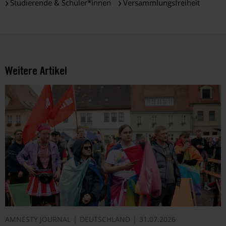
und
Studierende & Schüler*innen
Versammlungsfreiheit
die
Möglichkeiten
der
Unterstützung
von
Amnesty
Weitere Artikel
informieren
wir
dich
ggf.
auch
per
Telefon
oder
E-
Mail.
Dem
kannst
du
AMNESTY JOURNAL
DEUTSCHLAND
31.07.2026
im