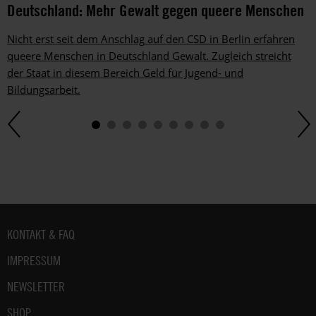
Deutschland: Mehr Gewalt gegen queere Menschen
gesetzlichen
Rahmen
Nicht erst seit dem Anschlag auf den CSD in Berlin erfahren
jederzeit
queere Menschen in Deutschland Gewalt. Zugleich streicht
widersprechen.
der Staat in diesem Bereich Geld für Jugend- und
Weitere
Hinweise
Bildungsarbeit.
zum
Datenschutz
unter:
Datenschutz
.
Fußbereich
KONTAKT & FAQ
IMPRESSUM
NEWSLETTER
SHOP