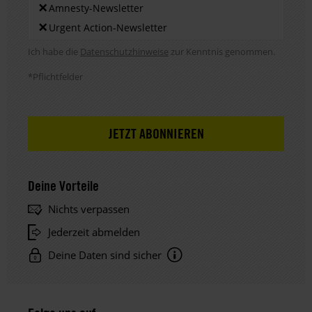
×
Amnesty-Newsletter
×
Urgent Action-Newsletter
Hinweis DSE
Ich habe die
Datenschutzhinweise
zur Kenntnis genommen.
*Pflichtfelder
Deine Vorteile
Nichts verpassen
Jederzeit abmelden
Deine Daten sind sicher
Hinweis
Datenschutz: