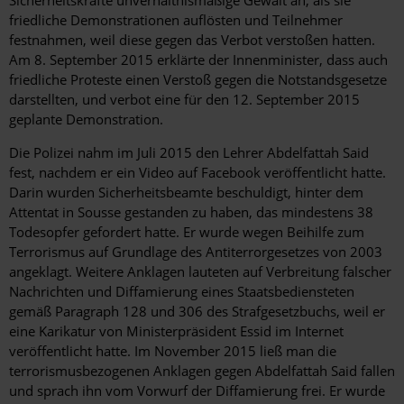
Sicherheitskräfte unverhältnismäßige Gewalt an, als sie
friedliche Demonstrationen auflösten und Teilnehmer
festnahmen, weil diese gegen das Verbot verstoßen hatten.
Am 8. September 2015 erklärte der Innenminister, dass auch
friedliche Proteste einen Verstoß gegen die Notstandsgesetze
darstellten, und verbot eine für den 12. September 2015
geplante Demonstration.
Die Polizei nahm im Juli 2015 den Lehrer Abdelfattah Said
fest, nachdem er ein Video auf Facebook veröffentlicht hatte.
Darin wurden Sicherheitsbeamte beschuldigt, hinter dem
Attentat in Sousse gestanden zu haben, das mindestens 38
Todesopfer gefordert hatte. Er wurde wegen Beihilfe zum
Terrorismus auf Grundlage des Antiterrorgesetzes von 2003
angeklagt. Weitere Anklagen lauteten auf Verbreitung falscher
Nachrichten und Diffamierung eines Staatsbediensteten
gemäß Paragraph 128 und 306 des Strafgesetzbuchs, weil er
eine Karikatur von Ministerpräsident Essid im Internet
veröffentlicht hatte. Im November 2015 ließ man die
terrorismusbezogenen Anklagen gegen Abdelfattah Said fallen
und sprach ihn vom Vorwurf der Diffamierung frei. Er wurde