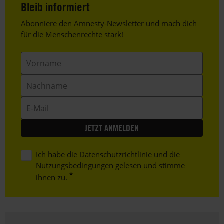
Bleib informiert
Header
Abonniere den Amnesty-Newsletter und mach dich
Text
für die Menschenrechte stark!
Vorname
Nachname
E-
Mail
Ich habe die
Datenschutzrichtlinie
und die
Nutzungsbedingungen
gelesen und stimme
ihnen zu.