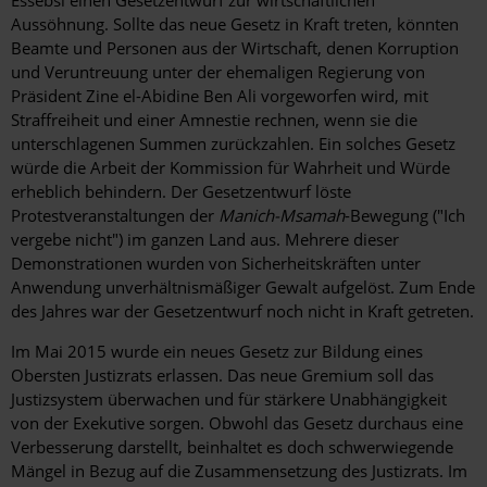
Essebsi einen Gesetzentwurf zur wirtschaftlichen
Aussöhnung. Sollte das neue Gesetz in Kraft treten, könnten
Beamte und Personen aus der Wirtschaft, denen Korruption
und Veruntreuung unter der ehemaligen Regierung von
Präsident Zine el-Abidine Ben Ali vorgeworfen wird, mit
Straffreiheit und einer Amnestie rechnen, wenn sie die
unterschlagenen Summen zurückzahlen. Ein solches Gesetz
würde die Arbeit der Kommission für Wahrheit und Würde
erheblich behindern. Der Gesetzentwurf löste
Protestveranstaltungen der
Manich-Msamah
-Bewegung ("Ich
vergebe nicht") im ganzen Land aus. Mehrere dieser
Demonstrationen wurden von Sicherheitskräften unter
Anwendung unverhältnismäßiger Gewalt aufgelöst. Zum Ende
des Jahres war der Gesetzentwurf noch nicht in Kraft getreten.
Im Mai 2015 wurde ein neues Gesetz zur Bildung eines
Obersten Justizrats erlassen. Das neue Gremium soll das
Justizsystem überwachen und für stärkere Unabhängigkeit
von der Exekutive sorgen. Obwohl das Gesetz durchaus eine
Verbesserung darstellt, beinhaltet es doch schwerwiegende
Mängel in Bezug auf die Zusammensetzung des Justizrats. Im