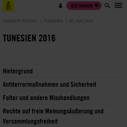
Direkt
Benutzermenü
JETZT SPENDEN!
zum
Inhalt
AMNESTY REPORT
TUNESIEN
30. MAI 2016
TUNESIEN 2016
Hintergrund
Antiterrormaßnahmen und Sicherheit
Folter und andere Misshandlungen
Rechte auf freie Meinungsäußerung und
Versammlungsfreiheit