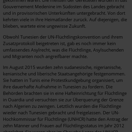
gekommen waren. Die meisten der Geretteten wurden in das
Gouvernement Medenine im Südosten des Landes gebracht
und in provisorischen Unterkünften untergebracht. Von dort
kehrten viele in ihre Heimatländer zurück. Auf diejenigen, die
blieben, wartete eine ungewisse Zukunft.
Obwohl Tunesien der UN-Flüchtlingskonvention und ihrem
Zusatzprotokoll beigetreten ist, gab es noch immer kein
umfassendes Asylrecht, was die Flüchtlinge, Asylsuchenden
und Migranten noch angreifbarer machte.
Im August 2015 wurden zehn sudanesische, nigerianische,
kenianische und liberische Staatsangehörige festgenommen.
Sie hatten in Tunis eine Protestkundgebung organisiert, um
ihre dauerhafte Aufnahme in Tunesien zu fordern. Die
Behörden brachten sie in eine Hafteinrichtung für Flüchtlinge
in Ouardia und versuchten sie zur Überquerung der Grenze
nach Algerien zu zwingen. Letztlich wurden die Flüchtlinge
wieder nach Tunesien gebracht und freigelassen. Der UN-
Hochkommissar für Flüchtlinge (UNHCR) hatte den Antrag der
zehn Männer und Frauen auf Flüchtlingsstatus im Jahr 2012