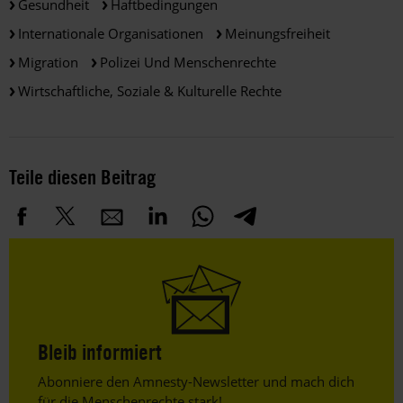
Gesundheit
Haftbedingungen
Internationale Organisationen
Meinungsfreiheit
Migration
Polizei Und Menschenrechte
Wirtschaftliche, Soziale & Kulturelle Rechte
Teile diesen Beitrag
Bleib informiert
Header
Abonniere den Amnesty-Newsletter und mach dich
Text
für die Menschenrechte stark!