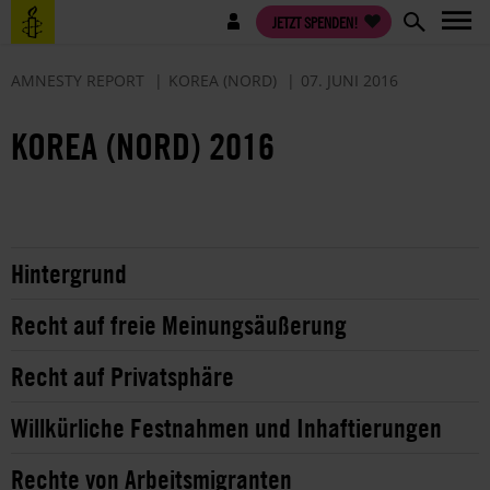
Direkt
Benutzermenü
JETZT SPENDEN!
zum
Inhalt
AMNESTY REPORT
KOREA (NORD)
07. JUNI 2016
KOREA (NORD) 2016
Hintergrund
Recht auf freie Meinungsäußerung
Recht auf Privatsphäre
Willkürliche Festnahmen und Inhaftierungen
Rechte von Arbeitsmigranten