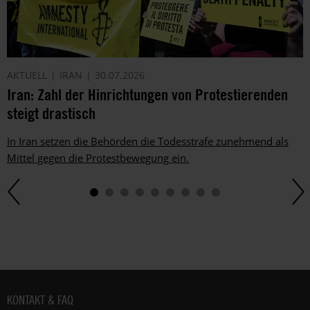
AKTUELL
IRAN
30.07.2026
Iran: Zahl der Hinrichtungen von Protestierenden
steigt drastisch
In Iran setzen die Behörden die Todesstrafe zunehmend als
Mittel gegen die Protestbewegung ein.
Fußbereich
KONTAKT & FAQ