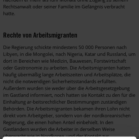
Rechtsanwalt oder seiner Familie im Gefängnis verbracht
hatte.
Rechte von Arbeitsmigranten
Die Regierung schickte mindestens 50 000 Personen nach
Libyen, in die Mongolei, nach Nigeria, Katar und Russland, um
dort in Bereichen wie Medizin, Bauwesen, Forstwirtschaft
oder Gastronomie zu arbeiten. Die Arbeitsmigranten hatten
häufig übermäßig lange Arbeitszeiten und Arbeitsplätze, die
nicht die notwendigen Sicherheitsstandards erfüllten.
Außerdem wurden sie weder über die Arbeitsgesetzgebung
im Gastland informiert, noch hatten sie Kontakt zu den für die
Einhaltung ar-beitsrechtlicher Bestimmungen zuständigen
Behörden. Die Arbeitsmigranten bekamen ihren Lohn nicht
direkt vom Arbeitgeber, sondern von der nordkoreanischen
Regierung, die einen hohen Anteil einbehielt. In den
Gastländern wurden die Arbeiter in derselben Weise
überwacht wie in Nordkorea, und der Kontakt zur