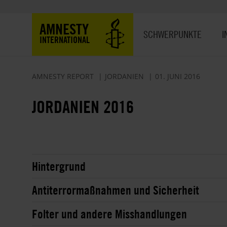
Direkt
zum
Hauptnavigation
AMNESTY
Inhalt
SCHWERPUNKTE
I
INTERNATIONAL
AMNESTY REPORT
JORDANIEN
01. JUNI 2016
JORDANIEN 2016
Hintergrund
Antiterrormaßnahmen und Sicherheit
Folter und andere Misshandlungen