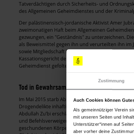
Tatverdächtigen durch Sicherheits- und Ordnungskr
des Allgemeinen Geheimdienstes und der Kriminalp
Der palästinensisch-jordanische Aktivist Amer Jub
zweimonatigen Haft beim Allgemeinen Geheimdiens
gezwungen, ein "Geständnis" zu unterzeichnen. Die 
als Beweismittel gegen ihn und verurteilten ihn im 
sowie Mitgliedschaft in der
Hisbollah
zu zehn Jahre
Kassationsgericht den Schuldspruch. Seine Mitang
Geheimdienst gefoltert worden zu sein, erhielten G
Zustimmung
Tod in Gewahrsam
Im Mai 2015 starb Abdullah Zu’bi in Irbid in Pol
Auch Cookies können Gutes
Drogendelikte inhaftiert worden war. Drei Polizis
Als gemeinnütziger Verein si
Abdullah Zu’bi erschlagen zu haben. Zwei weitere P
mit unseren Seiten und Inhalt
und Befehlsverweigerung konfrontiert. Nachdem ei
Unterstützer*innen auf Seite
geschundenen Körper von Abdullah Zu’bi zeigte, w
aber vorher deine Zustimmung