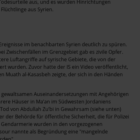
Todesurteile aus, und es wurden Hinrichtungen
Flüchtlinge aus Syrien.
reignisse im benachbarten Syrien deutlich zu spüren.
ei Zwischenfällen im Grenzgebiet gab es zivile Opfer.
re Luftangriffe auf syrische Gebiete, die von der
ert wurden. Zuvor hatte der IS ein Video veröffentlicht,
n Muath al-Kasasbeh zeigte, der sich in den Händen
ei gewaltsamen Auseinandersetzungen mit Angehörigen
ehrere Häuser in Ma’an im Südwesten Jordaniens
Tod von Abdullah Zu’bi in Gewahrsam (siehe unten)
r der Behörde für öffentliche Sicherheit, die für Polizei
der Gendarmerie wurden in den vorgezogenen
Ensour nannte als Begründung eine "mangelnde
rden".