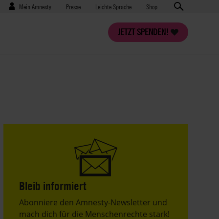
Benutzermenü
Presse
Mein Amnesty
Presse
Leichte Sprache
Shop
JETZT SPENDEN!
Bleib informiert
Header
Abonniere den Amnesty-Newsletter und
Text
mach dich für die Menschenrechte stark!