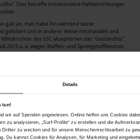
äfte". Dies betreffe insbesondere Hafteinrichtungen
olizei.
ran gab an, man habe ihn während seiner
t gefoltert und in anderer Weise misshandelt und
Militärrichter des SSC akzeptierten das "Geständnis"
Juli 2015 u. a. wegen Waffen- und Sprengstoffbesitzes
n Haft. Im November 2015 bestätigte das
eklagten, von denen einige ebenfalls angaben, vom
efängnisstrafen zwischen zwei und drei Jahren.
Details
izeigewahrsam, nachdem er wegen mutmaßlicher
 tun!
ten wurden angeklagt, ein "Geständnis" erzwungen und
nd wir auf Spenden angewiesen. Online helfen uns Cookies dabe
olizisten sahen sich mit Anklagen wegen Fahrlässigkeit
en zu analysieren, „Surf-Profile“ zu erstellen und die Aufmerksa
n Video im Internet aufgetaucht war, das den
n Dritter zu wecken und für unsere Menschenrechtsarbeit zu ge
urde eine offizielle Autopsie vorgenommen. Der
. Du kannst Cookies für Analysen, für Marketing und eingebettet