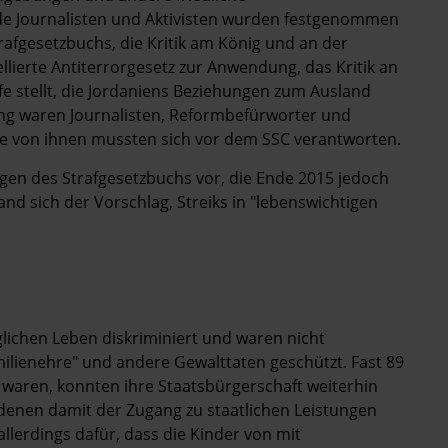
de Journalisten und Aktivisten wurden festgenommen
Strafgesetzbuchs, die Kritik am König und an der
ierte Antiterrorgesetz zur Anwendung, das Kritik an
fe stellt, die Jordaniens Beziehungen zum Ausland
ung waren Journalisten, Reformbefürworter und
ige von ihnen mussten sich vor dem SSC verantworten.
en des Strafgesetzbuchs vor, die Ende 2015 jedoch
d sich der Vorschlag, Streiks in "lebenswichtigen
lichen Leben diskriminiert und waren nicht
lienehre" und andere Gewalttaten geschützt. Fast 89
t waren, konnten ihre Staatsbürgerschaft weiterhin
denen damit der Zugang zu staatlichen Leistungen
allerdings dafür, dass die Kinder von mit