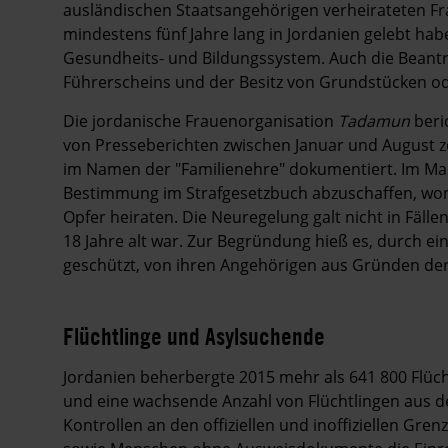
ausländischen Staatsangehörigen verheirateten Fr
mindestens fünf Jahre lang in Jordanien gelebt hab
Gesundheits- und Bildungssystem. Auch die Beantr
Führerscheins und der Besitz von Grundstücken od
Die jordanische Frauenorganisation
Tadamun
beri
von Presseberichten zwischen Januar und August
im Namen der "Familienehre" dokumentiert. Im Mai 
Bestimmung im Strafgesetzbuch abzuschaffen, wona
Opfer heiraten. Die Neuregelung galt nicht in Fäll
18 Jahre alt war. Zur Begründung hieß es, durch ei
geschützt, von ihren Angehörigen aus Gründen der
Flüchtlinge und Asylsuchende
Jordanien beherbergte 2015 mehr als 641 800 Flüch
und eine wachsende Anzahl von Flüchtlingen aus de
Kontrollen an den offiziellen und inoffiziellen G