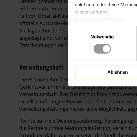
Obduktionsbericht bestätigte, dass sein Tod durc
ablehnen, oder deine Meinung
erlitten hatte. Ende 2015 war unklar, ob die angek
wieder aufrufen.
Fall von Omar al-Naser, der im September 2015 im 
Datenschutzerklärung
offizielle Autopsie ebenfalls, dass sein Tod auf Sc
Einwilligungsauswahl
Anklagebehörde der Polizei übergeben. In Jordanie
Notwendig
angeklagt sind, vor ein spezielles Polizeigericht ge
Entscheidungen nicht transparent sind.
Verwaltungshaft
Ablehnen
Die Provinzbehörden hielten Tausende Menschen 
Gerichtsverfahren auf Grundlage des Gesetzes zu
Verwaltungshaft. Das Gesetz gibt Provinzgouverneur
Gesellschaft" angesehen werden, festnehmen zu las
Verwaltungshäftlinge haben keine Möglichkeit, gege
Rechte auf freie Meinungsäußerung, Vereinigungs-
die Rechte auf freie Meinungsäußerung, Vereinigun
Grundlage dafür waren Gesetze, die friedliche Ku