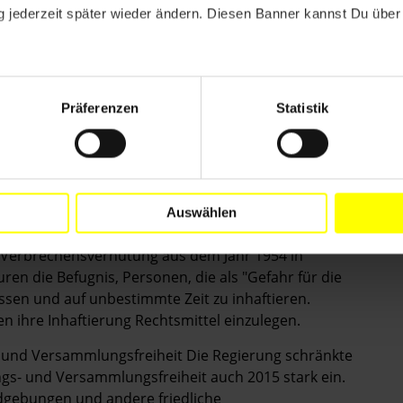
h Schläge verursacht worden war, die er im Gewahrsam
 jederzeit später wieder ändern. Diesen Banner kannst Du über 
lagten Beamten vor Gericht gestellt worden waren. Im
Gewahrsam der Kriminalpolizei starb, ergab eine
hläge zurückzuführen war. Der Fall wurde der
n werden Polizeibeamte, die wegen solcher Straftaten
Präferenzen
Statistik
stellt, das nicht unabhängig ist und dessen
Auswählen
weiterhin ohne Anklageerhebung oder
r Verbrechensverhütung aus dem Jahr 1954 in
en die Befugnis, Personen, die als "Gefahr für die
sen und auf unbestimmte Zeit zu inhaftieren.
n ihre Inhaftierung Rechtsmittel einzulegen.
 und Versammlungsfreiheit Die Regierung schränkte
gs- und Versammlungsfreiheit auch 2015 stark ein.
ndgebungen und andere friedliche