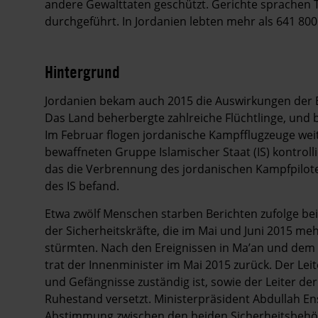
andere Gewalttaten geschützt. Gerichte sprachen 
durchgeführt. In Jordanien lebten mehr als 641 800 
Hintergrund
Jordanien bekam auch 2015 die Auswirkungen der E
Das Land beherbergte zahlreiche Flüchtlinge, und b
Im Februar flogen jordanische Kampfflugzeuge weite
bewaffneten Gruppe Islamischer Staat (IS) kontrolli
das die Verbrennung des jordanischen Kampfpilote
des IS befand.
Etwa zwölf Menschen starben Berichten zufolge b
der Sicherheitskräfte, die im Mai und Juni 2015 m
stürmten. Nach den Ereignissen in Ma’an und dem 
trat der Innenminister im Mai 2015 zurück. Der Leite
und Gefängnisse zuständig ist, sowie der Leiter 
Ruhestand versetzt. Ministerpräsident Abdullah 
Abstimmung zwischen den beiden Sicherheitsbehö