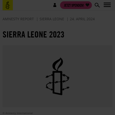
Direkt
Benutzermenü
JETZT SPENDEN!
zum
Inhalt
AMNESTY REPORT
SIERRA LEONE
24. APRIL 2024
SIERRA LEONE 2023
© Amnesty International