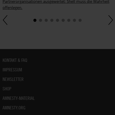
Partnerorganisationen ausgewertet: Shell muss die Wahrheit
offenlegen.
Fußbereich
KONTAKT & FAQ
IMPRESSUM
NEWSLETTER
SHOP
AMNESTY-MATERIAL
AMNESTY.ORG