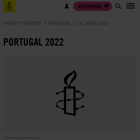
Direkt
Benutzermenü
JETZT SPENDEN!
zum
Inhalt
AMNESTY REPORT
PORTUGAL
28. MÄRZ 2023
PORTUGAL 2022
© Amnesty International