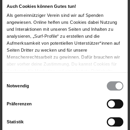
Hitzewellen zurückführen. Das portugiesische Institut für
Auch Cookies können Gutes tun!
Meer und Atmosphäre (IPMA) meldete im August 2022, dass
Als gemeinnütziger Verein sind wir auf Spenden
60,4 Prozent des Landes von schwerer und 39,6 Prozent von
angewiesen. Online helfen uns Cookies dabei Nutzung
extremer Trockenheit betroffen waren.
und Interaktionen mit unseren Seiten und Inhalten zu
analysieren, „Surf-Profile“ zu erstellen und die
Aufmerksamkeit von potentiellen Unterstützer*innen auf
Seiten Dritter zu wecken und für unsere
Der Amnesty International Report 2022/23
Menschenrechtsarbeit zu gewinnen. Dafür brauchen wir
Hier findest du die Regional- und Länderkapitel des Reports
aber vorher deine Zustimmung. Du kannst Cookies für
zur weltweiten Lage der Menschenrechte im Jahr 2022
Analysen, für Marketing und eingebettete Drittinhalte
auch ablehnen, oder deine Meinung jederzeit später
Einwilligungsauswahl
wieder ändern. Diesen Banner kannst Du über den Link
Notwendig
im Footer schnell wieder aufrufen.
Schlagworte
Datenschutzerklärung
Präferenzen
Portugal
Amnesty Report
Diskriminierung
Flüchtlinge & Asyl
Folter & Misshandlung
Statistik