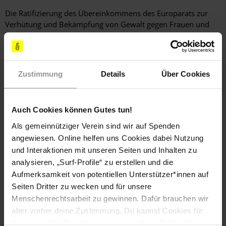
Die Ratifizierung des Übereinkommens des Europarats zur
Verhütung und Bekämpfung von Gewalt gegen Frauen und
häuslicher Gewalt (Istanbul-Konvention) stand 2022 weiterhin
aus.
LGBTI+
Zustimmung
Details
Über Cookies
Obwohl das lettische Verfassungsgericht in der Vergangenheit
mehrfach klargestellt hatte, dass das Parlament laut
Verfassung verpflichtet ist, ein Gesetz über nichteheliche
Auch Cookies können Gutes tun!
Lebensgemeinschaften zu erlassen, kam das Parlament dieser
Als gemeinnütziger Verein sind wir auf Spenden
Verpflichtung nicht nach. Doch begannen die
angewiesen. Online helfen uns Cookies dabei Nutzung
Verwaltungsgerichte 2022 damit, gleichgeschlechtliche Paare
anzuerkennen, nachdem der Oberste Gerichtshof im
und Interaktionen mit unseren Seiten und Inhalten zu
Dezember 2021 entschieden hatte, dass die
analysieren, „Surf-Profile“ zu erstellen und die
Verwaltungsgerichte bis zur Verabschiedung entsprechender
Aufmerksamkeit von potentiellen Unterstützer*innen auf
Gesetze befugt seien, diese Art der Anerkennung und des
Seiten Dritter zu wecken und für unsere
Schutzes zu gewährleisten. Im Dezember 2022 stellte das
Menschenrechtsarbeit zu gewinnen. Dafür brauchen wir
Parlament die Ausarbeitung dieser Gesetze ein.
aber vorher deine Zustimmung. Du kannst Cookies für
Analysen, für Marketing und eingebettete Drittinhalte