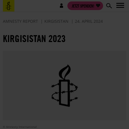
Direkt
Benutzermenü
JETZT SPENDEN!
zum
Inhalt
AMNESTY REPORT
KIRGISISTAN
24. APRIL 2024
KIRGISISTAN 2023
© Amnesty International