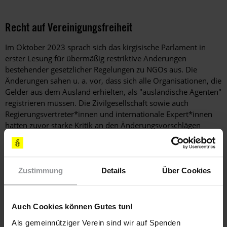
Recht auf Vereinigungsfreiheit
Im Oktober 2023 sprach sich das kirgisische Parlament in
erster Lesung für übermäßig restriktive Änderungen
bestehender gesetzlicher Regelungen zu NGOs aus. Die
Änderungen sahen u. a. vor, dass sich alle Organisationen, die
Gelder aus dem Ausland erhielten, als "ausländische Agenten"
registrieren müssen. Die Zivilgesellschaft sowie auch
Regierungsvertreter*innen und internationale Expert*innen
hatten zuvor starke Kritik an den Änderungsvorschlägen
geübt. Die Änderungen würden den Behörden die Möglichkeit
einräumen, die Aktivitäten von NGOs ohne Gerichtsbeschluss
für sechs Monate zu suspendieren und Schließungen
anzuordnen, wenn die Organisationen sich nicht als
Zustimmung
Details
Über Cookies
"ausländische Agenten" registriert hatten. Verstöße würden
mit bis zu zehn Jahren Haft bestraft.
Auch Cookies können Gutes tun!
Als gemeinnütziger Verein sind wir auf Spenden