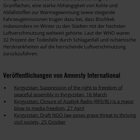
Grünflächen, eine starke Abhängigkeit von Kohle und
Abfallstoffen zur Wärmegewinnung sowie steigende
Fahrzeugemissionen trugen dazu bei, dass Bischkek
insbesondere im Winter zu den Städten mit der höchsten
Luftverschmutzung weltweit gehörte. Laut der WHO waren
32 Prozent der Todesfälle durch Schlaganfall und ischämische
Herzkrankheiten auf die herrschende Luftverschmutzung
zurückzuführen.
Veröffentlichungen von Amnesty International
Kyrgyzstan: Suppression of the right to freedom of
peaceful assembly in Kyrgyzstan, 16 March
Kyrgyzstan: Closure of Azattyk Radio (RFE/RL) is a major
blow to media freedom, 27 April
Kyrgyzstan: Draft NGO law poses grave threat to thriving
civil society, 25 October