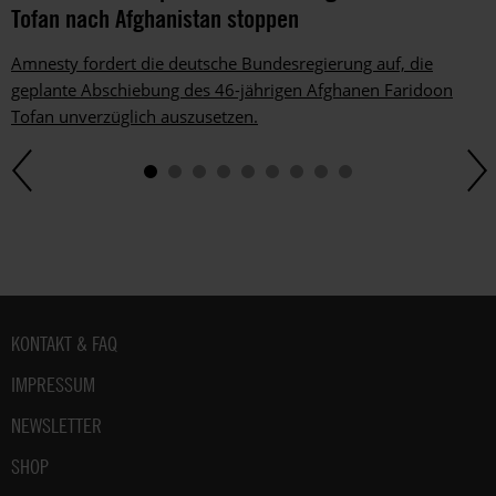
Tofan nach Afghanistan stoppen
Amnesty fordert die deutsche Bundesregierung auf, die
geplante Abschiebung des 46-jährigen Afghanen Faridoon
Tofan unverzüglich auszusetzen.
Fußbereich
KONTAKT & FAQ
IMPRESSUM
NEWSLETTER
SHOP