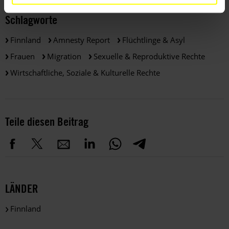
Schlagworte
Finnland
Amnesty Report
Flüchtlinge & Asyl
Frauen
Migration
Sexuelle & Reproduktive Rechte
Wirtschaftliche, Soziale & Kulturelle Rechte
Teile diesen Beitrag
LÄNDER
Finnland