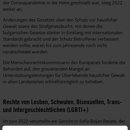
der Coronapandemie in die Höhe geschnellt war, stieg 2022
weiter an.
Änderungen des Gesetzes über den Schutz vor häuslicher
Gewalt sowie des Strafgesetzbuchs, mit denen die
bulgarischen Gesetze stärker in Einklang mit internationalen
Standards gebracht und der Schutz Betroffener verbessert
werden sollte, waren bis zum Jahresende noch nicht
verabschiedet worden.
Die Menschenrechtskommissarin des Europarats forderte die
Behörden auf, den gravierenden Mangel an
Unterstützungsleistungen für Überlebende häuslicher Gewalt
in allen Landesteilen schnellstmöglich zu beheben.
Rechte von Lesben, Schwulen, Bisexuellen, Trans-
und Intergeschlechtlichen (LGBTI+)
Im Juni 2022 verurteilte ein Gericht in Sofia Bojan Rasate, der
bei der Präsidentschaftswahl 2021 für die Partei "Bulgarische