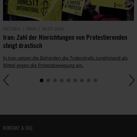
AKTUELL
IRAN
30.07.2026
Iran: Zahl der Hinrichtungen von Protestierenden
steigt drastisch
In Iran setzen die Behörden die Todesstrafe zunehmend als
Mittel gegen die Protestbewegung ein.
Fußbereich
KONTAKT & FAQ