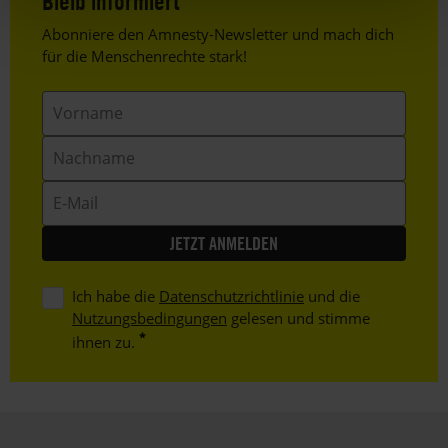
Bleib informiert
Fatoumata Diawara: Fenfo (Wagram / Montuno / Indigo)
Header
Abonniere den Amnesty-Newsletter und mach dich
Text
für die Menschenrechte stark!
Vorname
Nachname
E-
Mail
Ich habe die
Datenschutzrichtlinie
und die
Nutzungsbedingungen
gelesen und stimme
ihnen zu.