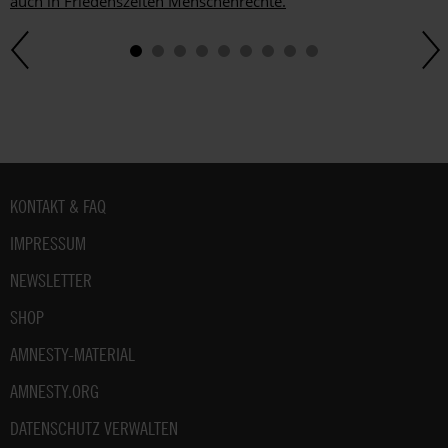
auch in Friedenszeiten Menschenrechte.
Fußbereich
KONTAKT & FAQ
IMPRESSUM
NEWSLETTER
SHOP
AMNESTY-MATERIAL
AMNESTY.ORG
DATENSCHUTZ VERWALTEN