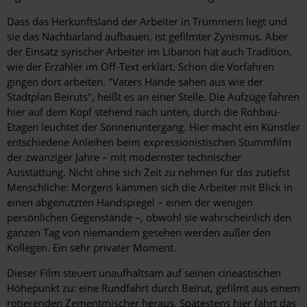
Dass das Herkunftsland der Arbeiter in Trümmern liegt und
sie das Nachbarland aufbauen, ist gefilmter Zynismus. Aber
der Einsatz syrischer Arbeiter im Libanon hat auch Tradition,
wie der Erzähler im Off-Text erklärt. Schon die Vorfahren
gingen dort arbeiten. "Vaters Hände sahen aus wie der
Stadtplan Beiruts", heißt es an einer Stelle. Die Aufzüge fahren
hier auf dem Kopf stehend nach unten, durch die Rohbau-
Etagen leuchtet der Sonnenuntergang. Hier macht ein Künstler
entschiedene Anleihen beim expressionistischen Stummfilm
der zwanziger Jahre – mit modernster technischer
Ausstattung. Nicht ohne sich Zeit zu nehmen für das zutiefst
Menschliche: Morgens kämmen sich die Arbeiter mit Blick in
einen abgenutzten Handspiegel – einen der wenigen
persönlichen Gegenstände –, obwohl sie wahrscheinlich den
ganzen Tag von niemandem gesehen werden ­außer den
Kollegen. Ein sehr privater Moment.
Dieser Film steuert unaufhaltsam auf seinen cineastischen
Höhepunkt zu: eine Rundfahrt durch Beirut, gefilmt aus einem
rotierenden Zementmischer heraus. Spätestens hier fährt das