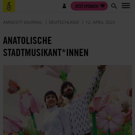
Direkt
Benutzermenü
JETZT SPENDEN!
zum
Inhalt
AMNESTY JOURNAL
DEUTSCHLAND
12. APRIL 2023
ANATOLISCHE
STADTMUSIKANT*INNEN