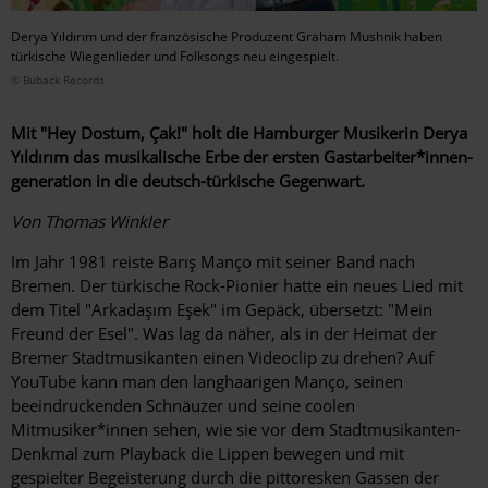
Derya Yıldırım und der französische Produzent Graham Mushnik haben
türkische Wiegenlieder und Folksongs neu eingespielt.
© Buback Records
Mit "Hey Dostum, Çak!" holt die Hamburger Musikerin Derya
Yıldırım das musikalische Erbe der ersten Gastarbeiter*innen­
generation in die deutsch-türkische Gegenwart.
Von Thomas Winkler
Im Jahr 1981 reiste Barış Manço mit seiner Band nach
Bremen. Der türkische Rock-Pionier hatte ein neues Lied mit
dem Titel "Arkadaşım Eşek" im Gepäck, übersetzt: "Mein
Freund der Esel". Was lag da näher, als in der Heimat der
Bremer Stadtmusikanten einen Videoclip zu drehen? Auf
YouTube kann man den langhaarigen Manço, seinen
beeindruckenden Schnäuzer und seine coolen
Mitmusiker*innen sehen, wie sie vor dem Stadtmusikanten-
Denkmal zum Playback die Lippen bewegen und mit
gespielter Begeisterung durch die pittoresken Gassen der