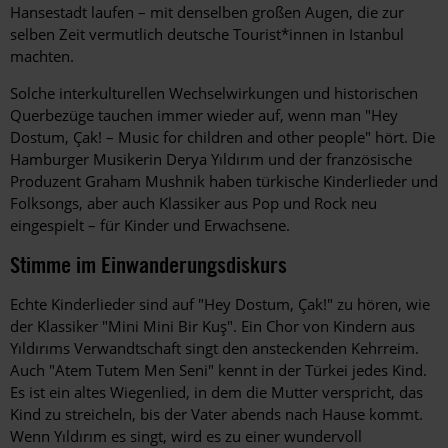
Hansestadt laufen – mit denselben großen Augen, die zur
selben Zeit vermutlich deutsche Tourist*innen in ­Istanbul
machten.
Solche interkulturellen Wechselwirkungen und historischen
Querbezüge tauchen immer wieder auf, wenn man "Hey
Dostum, Çak! – Music for children and other people" hört. Die
Hamburger Musikerin Derya Yıldırım und der französische
Produzent Graham Mushnik haben türkische Kinderlieder und
Folksongs, aber auch Klassiker aus Pop und Rock neu
eingespielt – für Kinder und ­Erwachsene.
Stimme im Einwanderungsdiskurs
Echte Kinderlieder sind auf "Hey Dostum, Çak!" zu hören, wie
der Klassiker "Mini Mini Bir Kuş". Ein Chor von Kindern aus
Yıldırıms Verwandtschaft singt den ansteckenden Kehrreim.
Auch "Atem Tutem Men Seni" kennt in der Türkei jedes Kind.
Es ist ein altes Wiegenlied, in dem die Mutter verspricht, das
Kind zu streicheln, bis der Vater abends nach Hause kommt.
Wenn Yıldırım es singt, wird es zu einer wundervoll