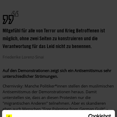
Mitgefühl für alle von Terror und Krieg Betroffenen ist
möglich, ohne zwei Seiten zu konstruieren und die
Verantwortung für das Leid nicht zu benennen.
Friederike
Lorenz-Sinai
Auf den Demonstrationen zeigt sich ein Antisemitismus sehr
unterschiedlicher Strömungen.
Chernivsky: Manche Politiker*innen stellen den muslimischen
Antisemitismus der Demonstrationen heraus. Damit
unterstellen sie, dass an diesen Protesten nur die
"migrantischen Anderen" teilnehmen. Aber es skandieren
eben auch Menschen "Free Palestine from German Guilt" –
hier zeigt sich typischer deutscher Post-Shoah-