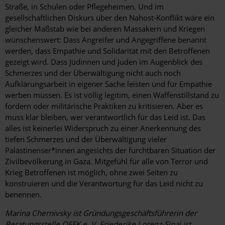
Straße, in Schulen oder Pflegeheimen. Und im
gesellschaftlichen Diskurs über den Nahost-Konflikt wäre ein
gleicher Maßstab wie bei anderen Massakern und Kriegen
wünschenswert: Dass Angreifer und Angegriffene benannt
werden, dass Empathie und Solidarität mit den Betroffenen
gezeigt wird. Dass Jüdinnen und ­Juden im Augenblick des
Schmerzes und der Überwältigung nicht auch noch
Aufklärungsarbeit in eigener Sache leisten und für Empathie
werben müssen. Es ist völlig legitim, einen Waffenstillstand zu
fordern oder militärische Praktiken zu kritisieren. Aber es
muss klar bleiben, wer verantwortlich für das Leid ist. Das
alles ist keinerlei Widerspruch zu einer Anerkennung des
tiefen Schmerzes und der Überwältigung vieler
Palästinenser*innen angesichts der furchtbaren Situation der
Zivilbevölkerung in Gaza. Mitgefühl für alle von Terror und
Krieg Betroffenen ist möglich, ohne zwei Seiten zu
konstruieren und die Verantwortung für das Leid nicht zu
benennen.
Marina Chernivsky ist Gründungsgeschäftsführerin der
Beratungsstelle OFEK e. V.
Friederike Lorenz-Sinai ist