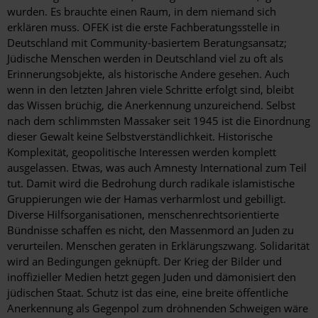
wurden. Es brauchte einen Raum, in dem niemand sich
erklären muss. OFEK ist die erste Fachberatungsstelle in
Deutschland mit Community-­basiertem Beratungsansatz;
Jüdische Menschen werden in Deutschland viel zu oft als
Erinnerungsobjekte, als historische Andere gesehen. Auch
wenn in den letzten Jahren viele Schritte erfolgt sind, bleibt
das Wissen brüchig, die Anerkennung unzureichend. Selbst
nach dem schlimmsten Massaker seit 1945 ist die Einordnung
dieser Gewalt keine Selbstverständlichkeit. Historische
Komplexität, geopolitische Interessen werden komplett
ausgelassen. Etwas, was auch Amnesty International zum Teil
tut. Damit wird die Bedrohung durch radikale islamistische
Gruppierungen wie der Hamas verharmlost und gebilligt.
Diverse Hilfsorganisationen, menschenrechtsorientierte
Bündnisse schaffen es nicht, den Massenmord an Juden zu
verurteilen. Menschen geraten in Erklärungszwang. Solidarität
wird an Bedingungen geknüpft. Der Krieg der Bilder und
inoffizieller Medien hetzt gegen Juden und ­dämonisiert den
jüdischen Staat. Schutz ist das eine, eine breite öffentliche
Anerkennung als Gegenpol zum dröhnenden Schweigen wäre