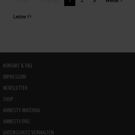
Erste
Vorherige
Aktuelle
1
Page
2
Page
3
Weiter
Seitennummerierung
Seite
Seite
Seite
Seite
Letzte
Letzte
Seite
Fußbereich
KONTAKT & FAQ
IMPRESSUM
NEWSLETTER
SHOP
AMNESTY-MATERIAL
AMNESTY.ORG
DATENSCHUTZ VERWALTEN