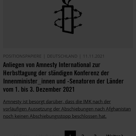
POSITIONSPAPIERE
DEUTSCHLAND
11.11.2021
Anliegen von Amnesty International zur
Herbsttagung der ständigen Konferenz der
Innenminister_innen und -Senatoren der Länder
vom 1. bis 3. Dezember 2021
Amnesty ist besorgt darüber, dass die IMK nach der
vorläufigen Aussetzung der Abschiebungen nach Afghanistan
noch keinen Abschiebungsstopp beschlossen hat.
Erste
Vorherige
Nächste