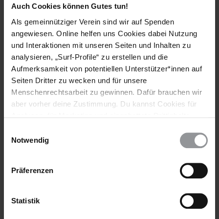
Auch Cookies können Gutes tun!
Als gemeinnütziger Verein sind wir auf Spenden
angewiesen. Online helfen uns Cookies dabei Nutzung
und Interaktionen mit unseren Seiten und Inhalten zu
analysieren, „Surf-Profile“ zu erstellen und die
Aufmerksamkeit von potentiellen Unterstützer*innen auf
AKTUELL
DEUTSCHLAND
07.10.2022
Seiten Dritter zu wecken und für unsere
Dritter Jahrestag des Anschlags in Halle: Erinnern
Menschenrechtsarbeit zu gewinnen. Dafür brauchen wir
heißt Verändern
aber vorher deine Zustimmung. Du kannst Cookies für
Analysen, für Marketing und eingebettete Drittinhalte
Der antisemitisch motivierte Anschlag auf die Synagoge in
auch ablehnen, oder deine Meinung jederzeit später
Halle (Saale) am höchsten jüdischen Feiertag Yom Kippur jährt
Einwilligungsauswahl
wieder ändern. Diesen Banner kannst Du über den Link
Notwendig
sich am 9. Oktober zum dritten Mal.
im Footer schnell wieder aufrufen.
Datenschutzerklärung
Präferenzen
Statistik