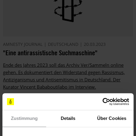
AMNESTY JOURNAL
DEUTSCHLAND
20.03.2023
"Eine antirassistische Suchmaschine"
Ende des Jahres 2023 soll das Archiv Ver/Sammeln online
gehen. Es dokumentiert den Widerstand gegen Rassismus,
Antiziganismus und Antisemitismus in Deutschland. Der
Kurator Vincent Bababoutilabo im Interview.
Zustimmung
Details
Über Cookies