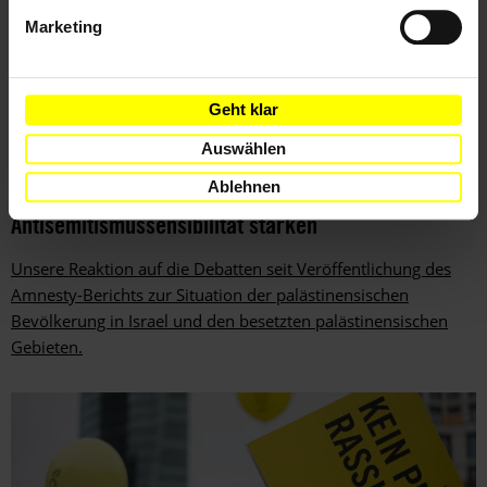
Marketing
Geht klar
Auswählen
AKTUELL
04.02.2022
Ablehnen
Menschenrechte schützen,
Antisemitismussensibilität stärken
Unsere Reaktion auf die Debatten seit Veröffentlichung des
Amnesty-Berichts zur Situation der palästinensischen
Bevölkerung in Israel und den besetzten palästinensischen
Gebieten.