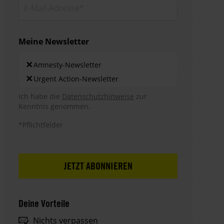
E-Mail-
Adresse*
Meine Newsletter
Newsletters
×
Amnesty-Newsletter
×
Urgent Action-Newsletter
Hinweis DSE
Ich habe die
Datenschutzhinweise
zur
Kenntnis genommen.
*Pflichtfelder
Deine Vorteile
Nichts verpassen