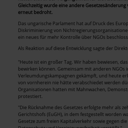
Gleichzeitig wurde eine andere Gesetzesänderung 
erneut bedroht.
Das ungarische Parlament hat auf Druck des Europ
Diskriminierung von Nichtregierungsorganisationen
ein neues für mehr Kontrolle über NGOs beschloss
Als Reaktion auf diese Entwicklung sagte der Direk
"Heute ist ein großer Tag. Wir haben bewiesen, da
bewirken können. Gemeinsam mit anderen NGOs in
Verleumdungskampagnen gekämpft, und heute erle
von vornherein nie hätte verabschiedet werden dür
Organisationen hatten mit Mahnwachen, Demonstr
protestiert.
"Die Rücknahme des Gesetzes erfolgte mehr als z
Gerichtshofs (EuGH), in dem festgestellt worden w
Gesetze zum freien Kapitalverkehr sowie gegen die
Datenschutz und Vereinigungsfreiheit verstößt."