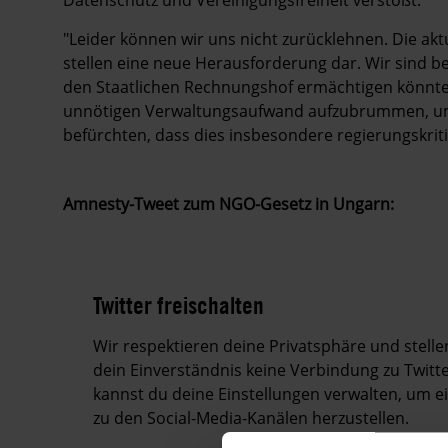
"Leider können wir uns nicht zurücklehnen. Die a
stellen eine neue Herausforderung dar. Wir sind
den Staatlichen Rechnungshof ermächtigen könnte
unnötigen Verwaltungsaufwand aufzubrummen, um i
befürchten, dass dies insbesondere regierungskrit
Amnesty-Tweet zum NGO-Gesetz in Ungarn:
Twitter freischalten
Wir respektieren deine Privatsphäre und stell
dein Einverständnis keine Verbindung zu Twitte
kannst du deine Einstellungen verwalten, um 
zu den Social-Media-Kanälen herzustellen.