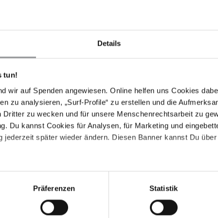
Details
chtlich ihrer Finanzquellen verpflichtet. Daher
, kritische Organisationen zu stigmatisieren und zu
 tun!
ssen, gegen jedes Gesetz oder jede Maßnahme
schaft gefährden könnten. Wir fordern die Regierung
nd wir auf Spenden angewiesen. Online helfen uns Cookies dabe
sie ihre wichtige Tätigkeit frei und unabhängig
en zu analysieren, „Surf-Profile“ zu erstellen und die Aufmerksa
n Dritter zu wecken und für unsere Menschenrechtsarbeit zu ge
. Du kannst Cookies für Analysen, für Marketing und eingebettet
 jederzeit später wieder ändern. Diesen Banner kannst Du über 
vorgelegt und verabschiedet wurde, verpflichtet den
ellen Status von NGOs zu berichten, die "die
 Behörde eine gezielte Überprüfung bestimmter NGOs.
rdem an, dass Religions- und Sport-Gemeinschaften
Präferenzen
Statistik
en von derartigen Prüfungen ausgenommen sein
etz diskriminiert.