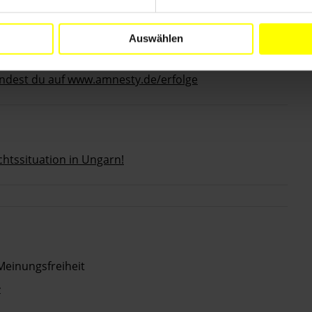
Auswählen
indest du auf www.amnesty.de/erfolge
chtssituation in Ungarn!
Meinungsfreiheit
z