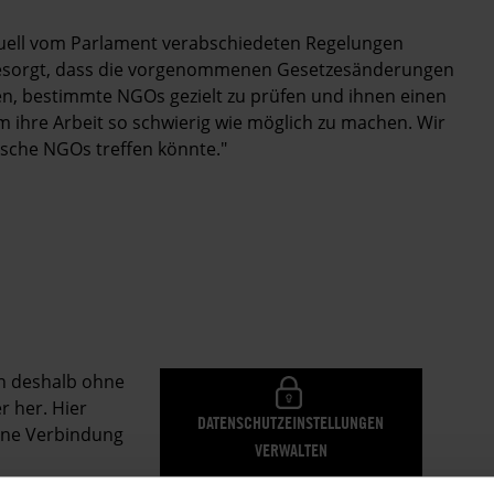
ktuell vom Parlament verabschiedeten Regelungen
 besorgt, dass die vorgenommenen Gesetzesänderungen
n, bestimmte NGOs gezielt zu prüfen und ihnen einen
hre Arbeit so schwierig wie möglich zu machen. Wir
ische NGOs treffen könnte."
en deshalb ohne
r her. Hier
DATENSCHUTZEINSTELLUNGEN
eine Verbindung
VERWALTEN