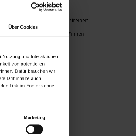
Bestimmungen
THEMEN
des
DSGVO
Diskriminierung
Meinungsfreiheit
verarbeitet.
Über Cookies
Menschenrechtsverteidiger*innen
Über
die
Arbeit
und
i Nutzung und Interaktionen
die
mkeit von potentiellen
Möglichkeiten
winnen. Dafür brauchen wir
der
e Drittinhalte auch
Unterstützung
den Link im Footer schnell
von
Amnesty
informieren
wir
Marketing
dich
ggf.