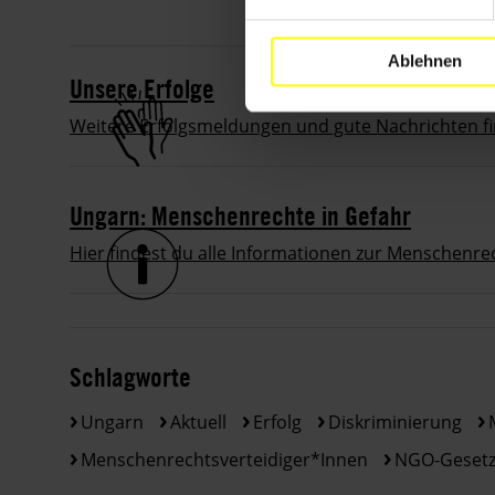
Ablehnen
Unsere Erfolge
Weitere Erfolgsmeldungen und gute Nachrichten f
Ungarn: Menschenrechte in Gefahr
Hier findest du alle Informationen zur Menschenre
Schlagworte
Ungarn
Aktuell
Erfolg
Diskriminierung
Menschenrechtsverteidiger*innen
NGO-Geset