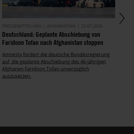
PRESSEMITTEILUNG
AFGHANISTAN
23.07.2026
AK
Deutschland: Geplante Abschiebung von
Ze
Faridoon Tofan nach Afghanistan stoppen
An
Ge
Amnesty fordert die deutsche Bundesregierung
auf, die geplante Abschiebung des 46-jährigen
Ze
Afghanen Faridoon Tofan unverzüglich
kä
auszusetzen.
no