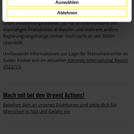
Auswählen
vor dem IStGH der Prozess gegen
Ali Kuschaib
, den
mutmaßlichen Hauptanführer der Janjaweed-Milizen. Der
Ablehnen
Sudan hat jedoch nicht in ausreichendem Maße mit dem
IStGH zusammengearbeitet. So hat er insbesondere den
ehemaligen Präsidenten al-Baschir und mehrere andere
Regierungsangehörige immer noch nicht an den IStGH
überstellt.
Umfassende Informationen zur Lage der Menschenrechte im
Sudan finden sich im aktuellen
Amnesty International Report
2022/23
.
Mach mit bei den Urgent Actions!
Beteilige dich an unseren Eilaktionen und setze dich für
Menschen in Not und Gefahr ein