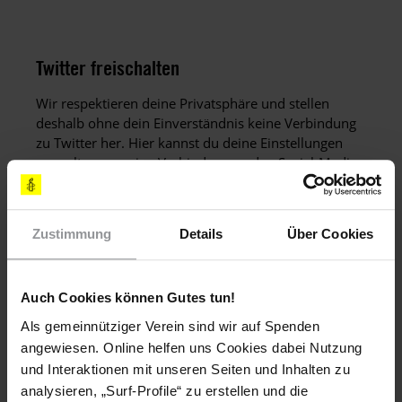
Twitter freischalten
Wir respektieren deine Privatsphäre und stellen
deshalb ohne dein Einverständnis keine Verbindung
zu Twitter her. Hier kannst du deine Einstellungen
verwalten, um eine Verbindung zu den Social-Media-
Kanälen herzustellen.
Zustimmung
Details
Über Cookies
DATENSCHUTZEINSTELLUNGEN VERWALTEN
Auch Cookies können Gutes tun!
Als gemeinnütziger Verein sind wir auf Spenden
angewiesen. Online helfen uns Cookies dabei Nutzung
und Interaktionen mit unseren Seiten und Inhalten zu
Hintergrund
analysieren, „Surf-Profile“ zu erstellen und die