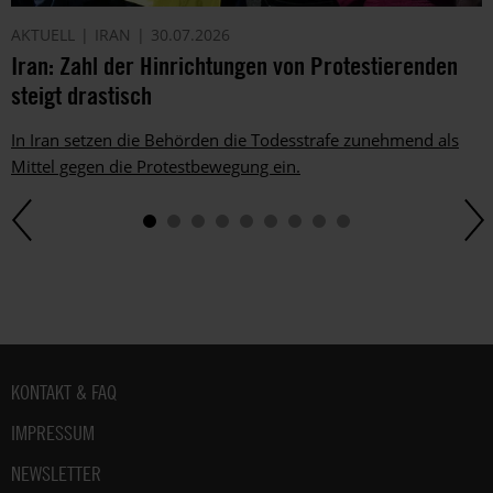
Dem
AKTUELL
IRAN
30.07.2026
kannst
Iran: Zahl der Hinrichtungen von Protestierenden
du
im
steigt drastisch
gesetzlichen
Rahmen
In Iran setzen die Behörden die Todesstrafe zunehmend als
jederzeit
Mittel gegen die Protestbewegung ein.
widersprechen.
Weitere
Hinweise
zum
Datenschutz
unter:
Datenschutz
.
Fußbereich
KONTAKT & FAQ
IMPRESSUM
NEWSLETTER