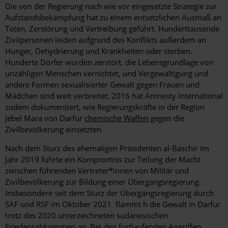
Die von der Regierung nach wie vor eingesetzte Strategie zur
Aufstandsbekämpfung hat zu einem entsetzlichen Ausmaß an
Toten, Zerstörung und Vertreibung geführt. Hunderttausende
Zivilpersonen leiden aufgrund des Konflikts außerdem an
Hunger, Dehydrierung und Krankheiten oder sterben.
Hunderte Dörfer wurden zerstört, die Lebensgrundlage von
unzähligen Menschen vernichtet, und Vergewaltigung und
andere Formen sexualisierter Gewalt gegen Frauen und
Mädchen sind weit verbreitet. 2016 hat Amnesty International
zudem dokumentiert, wie Regierungskräfte in der Region
Jebel Mara von Darfur
chemische Waffen
gegen die
Zivilbevölkerung einsetzten.
Nach dem Sturz des ehemaligen Präsidenten al-Baschir im
Jahr 2019 führte ein Kompromiss zur Teilung der Macht
zwischen führenden Vertreter*innen von Militär und
Zivilbevölkerung zur Bildung einer Übergangsregierung.
Insbesondere seit dem Sturz der Übergangsregierung durch
SAF und RSF im Oktober 2021 flammt h die Gewalt in Darfur
trotz des 2020 unterzeichneten sudanesischen
Friedensabkommen an. Bei den
fortlaufenden Angriffen