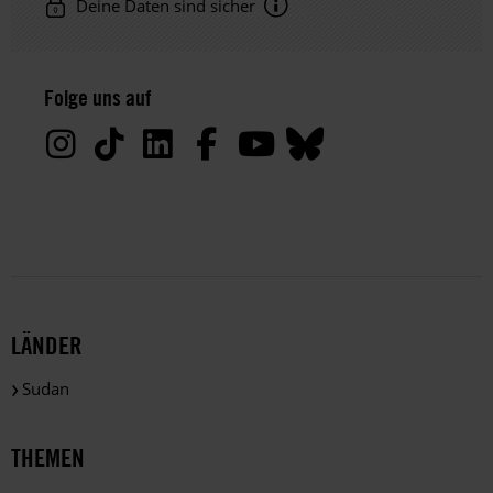
Deine Daten sind sicher
Hinweis
Datenschutz:
Folge uns auf
Deine
Daten
werden
von
uns
nur
zu
satzungsgemäßen
Zwecken
und
LÄNDER
gemäß
der
Sudan
gesetzlichen
Bestimmungen
des
THEMEN
DSGVO