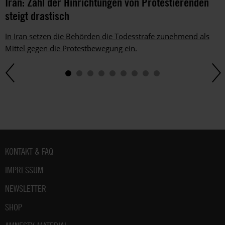
Iran: Zahl der Hinrichtungen von Protestierenden
steigt drastisch
In Iran setzen die Behörden die Todesstrafe zunehmend als
Mittel gegen die Protestbewegung ein.
Fußbereich
KONTAKT & FAQ
IMPRESSUM
NEWSLETTER
SHOP