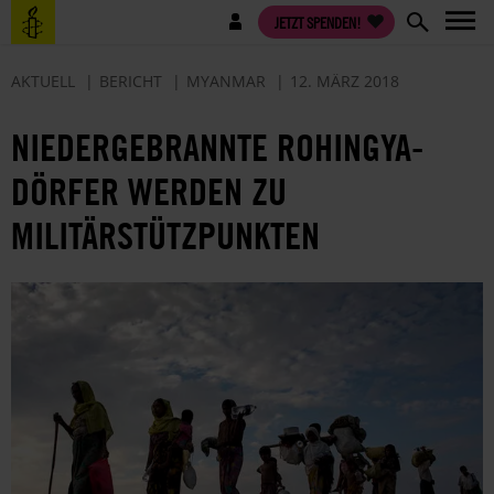
Direkt
Benutzermenü
JETZT SPENDEN!
zum
Inhalt
AKTUELL
BERICHT
MYANMAR
12. MÄRZ 2018
NIEDERGEBRANNTE ROHINGYA-
DÖRFER WERDEN ZU
MILITÄRSTÜTZPUNKTEN