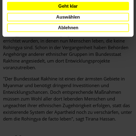
gewaltsam aus ihren Heimatorten vertrieben worden waren,
Geht klar
leben bereits seit Jahren unter haftähnlichen Bedingungen.
Auswählen
Augenzeuginnen und Augenzeugen berichteten Amnesty
International auch, dass auf dem Gelände niedergebrannter
Ablehnen
Rohingya-Dörfer in den vergangenen Monaten neue Dörfer
errichtet wurden, in denen nun Menschen leben, die keine
Rohingya sind. Schon in der Vergangenheit haben Behörden
Angehörige anderer ethnischer Gruppen im Bundesstaat
Rakhine angesiedelt, um dort Entwicklungsprojekte
voranzutreiben.
"Der Bundesstaat Rakhine ist eines der ärmsten Gebiete in
Myanmar und benötigt dringend Investitionen und
Entwicklungschancen. Doch entsprechende Maßnahmen
müssen zum Wohl aller dort lebenden Menschen und
ungeachtet ihrer ethnischen Zugehörigkeit erfolgen, statt das
existierende System der Apartheid noch zu verschärfen, unter
dem die Rohingya de facto leben", sagt Tirana Hassan.