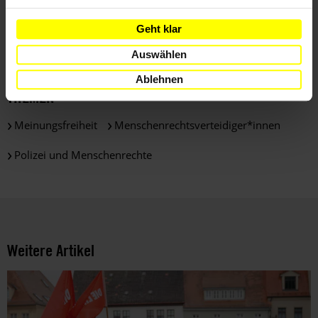
LÄNDER
Geht klar
Ägypten
Deutschland
Auswählen
Ablehnen
THEMEN
Meinungsfreiheit
Menschenrechtsverteidiger*innen
Polizei und Menschenrechte
Weitere Artikel