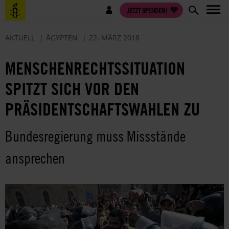
Direkt
Benutzermenü
JETZT SPENDEN!
zum
Inhalt
AKTUELL
ÄGYPTEN
22. MÄRZ 2018
MENSCHENRECHTSSITUATION
SPITZT SICH VOR DEN
PRÄSIDENTSCHAFTSWAHLEN ZU
Bundesregierung muss Missstände
ansprechen