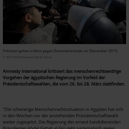
Polizisten gehen in Kairo gegen Demonstrierende vor (Dezember 2017)
© REUTERS/Mohamed Abd El Ghany
Amnesty International kritisiert
das menschenrechtswidrige
Vorgehen der ägyptischen Regierung im Vorfeld der
Präsidentschaftswahlen, die vom
26. bis 28. März
stattfinden.
"Die schwierige Menschenrechtssituation in Ägypten hat sich
in den Wochen vor der anstehenden Präsidentschaftswahl
weiter zugespitzt. Die Regierung des erneut kandidierenden
Präsidenten Abdel Fattah al-Sisi geht systematisch gegen