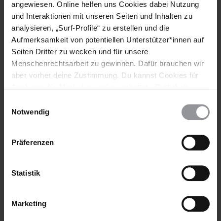
angewiesen. Online helfen uns Cookies dabei Nutzung
und Interaktionen mit unseren Seiten und Inhalten zu
analysieren, „Surf-Profile“ zu erstellen und die
Aufmerksamkeit von potentiellen Unterstützer*innen auf
Schlagworte
Seiten Dritter zu wecken und für unsere
Ägypten
Deutschland
Aktuell
Meinungsfreiheit
Menschenrechtsarbeit zu gewinnen. Dafür brauchen wir
aber vorher deine Zustimmung. Du kannst Cookies für
Menschenrechtsverteidiger*innen
Analysen, für Marketing und eingebettete Drittinhalte
Polizei Und Menschenrechte
Präsidentschaftswahl
auch ablehnen, oder deine Meinung jederzeit später
Einwilligungsauswahl
Zivilgesellschaft
wieder ändern. Diesen Banner kannst Du über den Link
Notwendig
im Footer schnell wieder aufrufen.
Datenschutzerklärung
Präferenzen
Teile diesen Beitrag
Statistik
Marketing