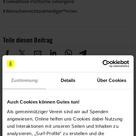
Gewaltlose Politische Gefangene
Menschenrechtsverteidiger*innen
Teile diesen Beitrag
Zustimmung
Details
Über Cookies
Bleib informiert
Auch Cookies können Gutes tun!
Header
Abonniere den Amnesty-Newsletter und mach dich
Als gemeinnütziger Verein sind wir auf Spenden
Text
für die Menschenrechte stark!
angewiesen. Online helfen uns Cookies dabei Nutzung
und Interaktionen mit unseren Seiten und Inhalten zu
Vorname
analysieren, „Surf-Profile“ zu erstellen und die