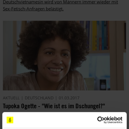
Deutschvietnamesin wird von Männern immer wieder mit
Sex-Fetisch-Anfragen belästigt.
AKTUELL
DEUTSCHLAND
01.03.2017
Tupoka Ogette - "Wie ist es im Dschungel?"
Die Anti-Diskriminierungs-Expertin Tupoka Ogette aus Berlin
hat uns von ihren rassistischen Erfahrungen in Deutschland