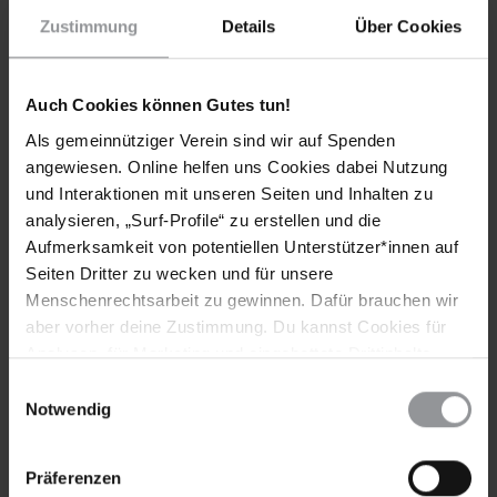
berichtet - "das Biest Rassismus" geht uns alle an.
Zustimmung
Details
Über Cookies
Auch Cookies können Gutes tun!
Als gemeinnütziger Verein sind wir auf Spenden
angewiesen. Online helfen uns Cookies dabei Nutzung
und Interaktionen mit unseren Seiten und Inhalten zu
analysieren, „Surf-Profile“ zu erstellen und die
Aufmerksamkeit von potentiellen Unterstützer*innen auf
Seiten Dritter zu wecken und für unsere
Menschenrechtsarbeit zu gewinnen. Dafür brauchen wir
aber vorher deine Zustimmung. Du kannst Cookies für
AMNESTY JOURNAL
DEUTSCHLAND
31.01.2017
Analysen, für Marketing und eingebettete Drittinhalte
"Den Schwarzen im eigenen Team lieben die Fans"
auch ablehnen, oder deine Meinung jederzeit später
Einwilligungsauswahl
wieder ändern. Diesen Banner kannst Du über den Link
Notwendig
Cem Efe ist Trainer des SV Babelsberg 03. In der Regional­liga
im Footer schnell wieder aufrufen.
Nordost kämpft er gegen rassistische Diskriminierung und
Datenschutzerklärung
Präferenzen
eine von ­Vorurteilen bestimmte Fankultur.