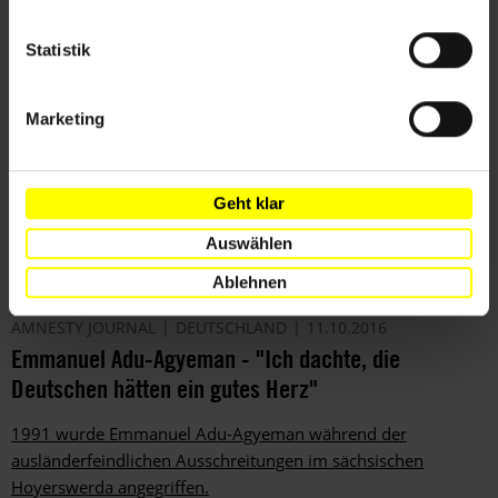
Statistik
Marketing
Geht klar
Auswählen
Ablehnen
AMNESTY JOURNAL
DEUTSCHLAND
11.10.2016
Emmanuel Adu-Agyeman - "Ich dachte, die
Deutschen hätten ein gutes Herz"
1991 wurde Emmanuel Adu-Agyeman während der
ausländerfeindlichen ­Ausschreitungen im sächsischen
Hoyerswerda angegriffen.