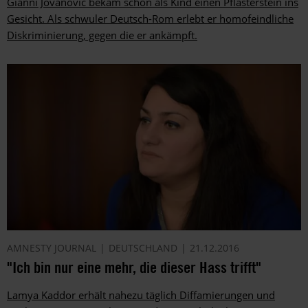
Gianni Jovanovic bekam schon als Kind einen Pflasterstein ins
Gesicht. Als schwuler Deutsch-Rom erlebt er homofeindliche
Diskriminierung, gegen die er ankämpft.
AMNESTY JOURNAL
DEUTSCHLAND
21.12.2016
"Ich bin nur eine mehr, die dieser Hass trifft"
Lamya Kaddor erhält nahezu täglich Diffamierungen und