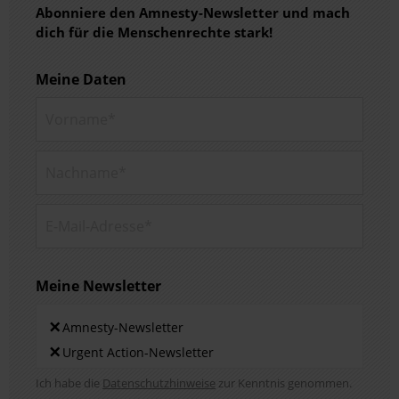
Abonniere den Amnesty-Newsletter und mach
dich für die Menschenrechte stark!
Meine Daten
Vorname*
Nachname*
E-Mail-Adresse*
Meine Newsletter
Newsletters
×
Amnesty-Newsletter
×
Urgent Action-Newsletter
Hinweis DSE
Ich habe die
Datenschutzhinweise
zur Kenntnis genommen.