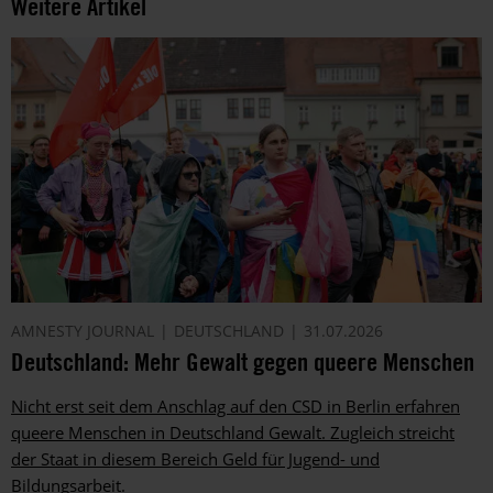
Weitere Artikel
von
Amnesty
informieren
wir
dich
ggf.
auch
per
Telefon
oder
E-
Mail.
Dem
AMNESTY JOURNAL
DEUTSCHLAND
31.07.2026
kannst
Deutschland: Mehr Gewalt gegen queere Menschen
du
im
Nicht erst seit dem Anschlag auf den CSD in Berlin erfahren
gesetzlichen
queere Menschen in Deutschland Gewalt. Zugleich streicht
Rahmen
jederzeit
der Staat in diesem Bereich Geld für Jugend- und
widersprechen.
Bildungsarbeit.