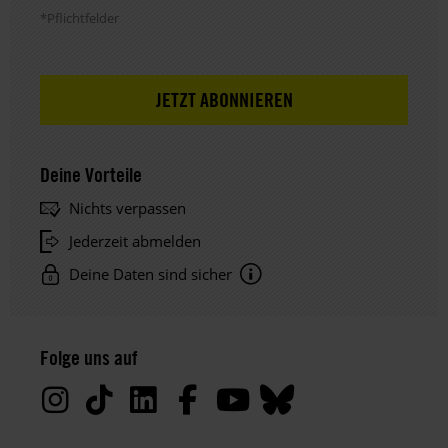
*Pflichtfelder
Deine Vorteile
Nichts verpassen
Jederzeit abmelden
Deine Daten sind sicher
Hinweis
Datenschutz:
Folge uns auf
Deine
Daten
werden
von