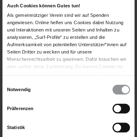
Auch Cookies können Gutes tun!
Als gemeinnütziger Verein sind wir auf Spenden
#BTW21: Klimagerechtigkeit jetzt!
angewiesen. Online helfen uns Cookies dabei Nutzung
und Interaktionen mit unseren Seiten und Inhalten zu
Mehr Informationen zu unseren Forderungen für mehr
analysieren, „Surf-Profile“ zu erstellen und die
Klimagerechtigkeit findest du hier.
Aufmerksamkeit von potentiellen Unterstützer*innen auf
Seiten Dritter zu wecken und für unsere
Menschenrechtsarbeit zu gewinnen. Dafür brauchen wir
aber vorher deine Zustimmung. Du kannst Cookies für
Schlagworte
Analysen, für Marketing und eingebettete Drittinhalte
auch ablehnen, oder deine Meinung jederzeit später
Einwilligungsauswahl
Deutschland
Pressemitteilung
Aktuell
wieder ändern. Diesen Banner kannst Du über den Link
Notwendig
Klimakrise Und Menschenrechte
im Footer schnell wieder aufrufen.
Datenschutzerklärung
Studierende & Schüler*innen
Klimaschutz
Präferenzen
Klimawandel
Statistik