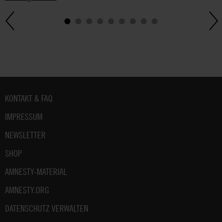
Weitere
Hinweise
zum
Datenschutz
unter:
Datenschutz
.
Fußbereich
KONTAKT & FAQ
IMPRESSUM
NEWSLETTER
SHOP
AMNESTY-MATERIAL
AMNESTY.ORG
DATENSCHUTZ VERWALTEN