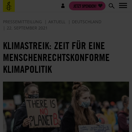
Direkt
Benutzermenü
JETZT SPENDEN!
zum
Inhalt
PRESSEMITTEILUNG
AKTUELL
DEUTSCHLAND
22. SEPTEMBER 2021
KLIMASTREIK: ZEIT FÜR EINE
MENSCHENRECHTSKONFORME
KLIMAPOLITIK