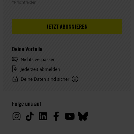
*Pflichtfelder
Deine Vorteile
Nichts verpassen
Jederzeit abmelden
Deine Daten sind sicher
Hinweis
Datenschutz:
Folge uns auf
Deine
Daten
werden
von
uns