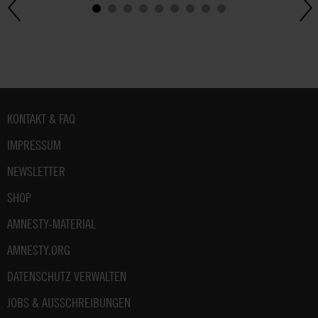
Weitere
Hinweise
zum
Datenschutz
unter:
Datenschutz
.
Fußbereich
KONTAKT & FAQ
IMPRESSUM
NEWSLETTER
SHOP
AMNESTY-MATERIAL
AMNESTY.ORG
DATENSCHUTZ VERWALTEN
JOBS & AUSSCHREIBUNGEN