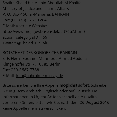
Shaikh Khalid bin Ali bin Abdullah Al Khalifa
Ministry of Justice and Islamic Affairs
P. O. Box 450, al-Manama, BAHRAIN
Fax: (00 973) 1753 1284
E-Mail: über die Website:
http://www.moj.gov.bh/en/default76a7.html?
action=category&ID=159
Twitter: @Khaled_Bin_Ali
BOTSCHAFT DES KÖNIGREICHS BAHRAIN
S. E. Herrn Ebrahim Mohmood Ahmed Abdulla
Klingelhöfer Str. 7, 10785 Berlin
Fax: 030-8687 7788
E-Mail:
info@bahrain-embassy.de
Bitte schreiben Sie Ihre Appelle
möglichst sofort
. Schreiben
Sie in gutem Arabisch, Englisch oder auf Deutsch. Da
Informationen in Urgent Actions schnell an Aktualität
verlieren können, bitten wir Sie, nach dem
26. August 2016
keine Appelle mehr zu verschicken.