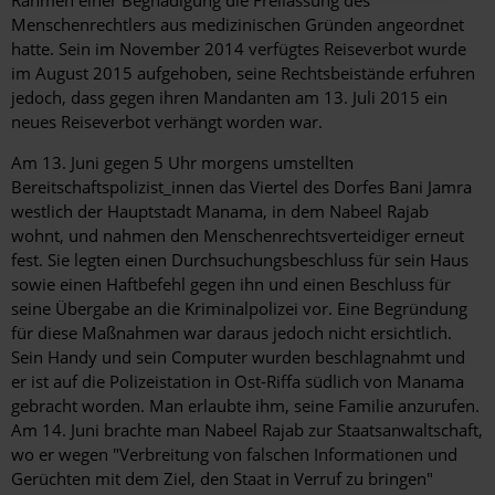
Rahmen einer Begnadigung die Freilassung des
Menschenrechtlers aus medizinischen Gründen angeordnet
hatte. Sein im November 2014 verfügtes Reiseverbot wurde
im August 2015 aufgehoben, seine Rechtsbeistände erfuhren
jedoch, dass gegen ihren Mandanten am 13. Juli 2015 ein
neues Reiseverbot verhängt worden war.
Am 13. Juni gegen 5 Uhr morgens umstellten
Bereitschaftspolizist_innen das Viertel des Dorfes Bani Jamra
westlich der Hauptstadt Manama, in dem Nabeel Rajab
wohnt, und nahmen den Menschenrechtsverteidiger erneut
fest. Sie legten einen Durchsuchungsbeschluss für sein Haus
sowie einen Haftbefehl gegen ihn und einen Beschluss für
seine Übergabe an die Kriminalpolizei vor. Eine Begründung
für diese Maßnahmen war daraus jedoch nicht ersichtlich.
Sein Handy und sein Computer wurden beschlagnahmt und
er ist auf die Polizeistation in Ost-Riffa südlich von Manama
gebracht worden. Man erlaubte ihm, seine Familie anzurufen.
Am 14. Juni brachte man Nabeel Rajab zur Staatsanwaltschaft,
wo er wegen "Verbreitung von falschen Informationen und
Gerüchten mit dem Ziel, den Staat in Verruf zu bringen"