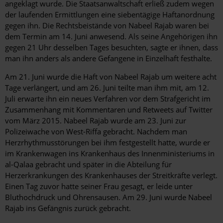
angeklagt wurde. Die Staatsanwaltschaft erließ zudem wegen
der laufenden Ermittlungen eine siebentägige Haftanordnung
gegen ihn. Die Rechtsbeistände von Nabeel Rajab waren bei
dem Termin am 14. Juni anwesend. Als seine Angehörigen ihn
gegen 21 Uhr desselben Tages besuchten, sagte er ihnen, dass
man ihn anders als andere Gefangene in Einzelhaft festhalte.
Am 21. Juni wurde die Haft von Nabeel Rajab um weitere acht
Tage verlängert, und am 26. Juni teilte man ihm mit, am 12.
Juli erwarte ihn ein neues Verfahren vor dem Strafgericht im
Zusammenhang mit Kommentaren und Retweets auf Twitter
vom März 2015. Nabeel Rajab wurde am 23. Juni zur
Polizeiwache von West-Riffa gebracht. Nachdem man
Herzrhythmusstörungen bei ihm festgestellt hatte, wurde er
im Krankenwagen ins Krankenhaus des Innenministeriums in
al-Qalaa gebracht und später in die Abteilung für
Herzerkrankungen des Krankenhauses der Streitkräfte verlegt.
Einen Tag zuvor hatte seiner Frau gesagt, er leide unter
Bluthochdruck und Ohrensausen. Am 29. Juni wurde Nabeel
Rajab ins Gefängnis zurück gebracht.