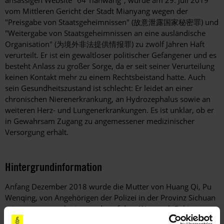
ansässigen Website "64 Tianwang", wurde am 29. Juli 2019
vom Mittleren Gericht der Stadt Mianyang wegen der
"Preisgabe von Staatsgeheimnissen" (
故意泄露国家秘密罪
) und
"Weitergabe von Staatsgeheimnissen an eine ausländische
Organisation" (
为
境外非法提供情
报
罪
) zu zwölf Jahren Haft
verurteilt. Er ist ein gewaltloser politischer Gefangener und es
besteht Anlass zu großer Sorge, da er seit seiner Verurteilung
keinen Kontakt mehr zu einem Rechtsbeistand hatte. Auch
sein Gesundheitszustand ist schlecht: Er leidet an einer
chronischen Nierenerkrankung, an Hydrozephalus sowie an
weiteren Herz- und Lungenerkrankungen. Es ist unklar, ob er
in Gewahrsam Zugang zu angemessener medizinischer
Versorgung erhält.
Hintergrundinformation
Hintergrund
Anfang Dezember 2018 wurde die Mutter von Huang Qi, Pu
Wenqing, von Angehörigen der Polizei in der Provinz Sichuan
mitgenommen, als sie gerade auf dem Weg nach Peking war,
um diplomatischen Beistand für ihren Sohn zu erbitten. Laut