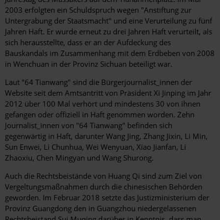
2003 erfolgten ein Schuldspruch wegen "Anstiftung zur
Untergrabung der Staatsmacht" und eine Verurteilung zu fünf
Jahren Haft. Er wurde erneut zu drei Jahren Haft verurteilt, als
sich herausstellte, dass er an der Aufdeckung des
Bauskandals im Zusammenhang mit dem Erdbeben von 2008
in Wenchuan in der Provinz Sichuan beteiligt war.
Laut "64 Tianwang" sind die Bürgerjournalist_innen der
Website seit dem Amtsantritt von Präsident Xi Jinping im Jahr
2012 über 100 Mal verhört und mindestens 30 von ihnen
gefangen oder offiziell in Haft genommen worden. Zehn
Journalist_innen von "64 Tianwang" befinden sich
gegenwärtig in Haft, darunter Wang Jing, Zhang Jixin, Li Min,
Sun Enwei, Li Chunhua, Wei Wenyuan, Xiao Jianfan, Li
Zhaoxiu, Chen Mingyan und Wang Shurong.
Auch die Rechtsbeistände von Huang Qi sind zum Ziel von
Vergeltungsmaßnahmen durch die chinesischen Behörden
geworden. Im Februar 2018 setzte das Justizministerium der
Provinz Guangdong den in Guangzhou niedergelassenen
Rechtsbeistand Sui Muqing darüber in Kenntnis, dass man