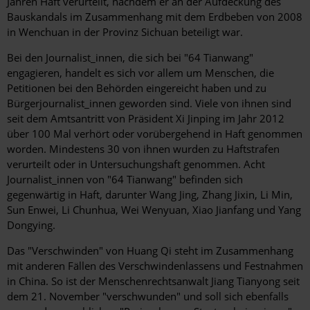
Jahren Haft verurteilt, nachdem er an der Aufdeckung des
Bauskandals im Zusammenhang mit dem Erdbeben von 2008
in Wenchuan in der Provinz Sichuan beteiligt war.
Bei den Journalist_innen, die sich bei "64 Tianwang"
engagieren, handelt es sich vor allem um Menschen, die
Petitionen bei den Behörden eingereicht haben und zu
Bürgerjournalist_innen geworden sind. Viele von ihnen sind
seit dem Amtsantritt von Präsident Xi Jinping im Jahr 2012
über 100 Mal verhört oder vorübergehend in Haft genommen
worden. Mindestens 30 von ihnen wurden zu Haftstrafen
verurteilt oder in Untersuchungshaft genommen. Acht
Journalist_innen von "64 Tianwang" befinden sich
gegenwärtig in Haft, darunter Wang Jing, Zhang Jixin, Li Min,
Sun Enwei, Li Chunhua, Wei Wenyuan, Xiao Jianfang und Yang
Dongying.
Das "Verschwinden" von Huang Qi steht im Zusammenhang
mit anderen Fällen des Verschwindenlassens und Festnahmen
in China. So ist der Menschenrechtsanwalt Jiang Tianyong seit
dem 21. November "verschwunden" und soll sich ebenfalls