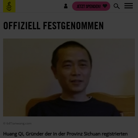
Direkt
Benutzermenü
JETZT SPENDEN!
zum
Inhalt
OFFIZIELL FESTGENOMMEN
© 64Tianwang.com
Huang Qi, Gründer der in der Provinz Sichuan registrierten