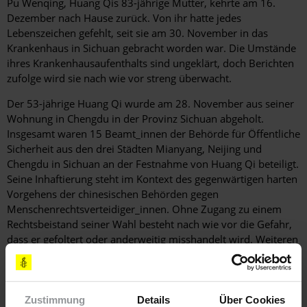
Pu Wenqing, Huang Qis 83-jährige Mutter, kehrte am 16.
Dezember nach Hause zurück. Von ihr hatte jedes
Lebenszeichen gefehlt, seit sie am 30. November in das
Krankenhaus in Sichuan gebracht worden war. Die Umstände
ihres Krankenhausaufenthalts sind ungeklärt, doch Berichten
zufolge wird sie nach wie vor streng überwacht.
Der 53-jährige Huang Qi wurde am 28. November aus seiner
Wohnung in Chengdu in der Provinz Sichuan abgeholt.
Insgesamt waren 15 Beamt_innen der Behörde für Öffentliche
Sicherheit aus den drei Städten Mianyang, Neijing und
Chengdu in Sichuan an der Festnahme von Huang Qi beteiligt.
Seine Inhaftierung steht im Kontext des gegenwärtigen harten
Vorgehens der chinesischen Behörden gegen
Menschenrechtsverteidiger_innen. Ohne Zugang zu einem
Rechtsbeistand seiner Wahl besteht nach wie vor die Gefahr,
dass er gefoltert oder anderweitig misshandelt wird. Weiteren
Grund zur Sorge bereitet der Gesundheitszustand von Huang
Qi, da er an akuter Nephritis, einer Nierenschädigung, leidet
und täglich Medikamente einnehmen muss.
Zustimmung
Details
Über Cookies