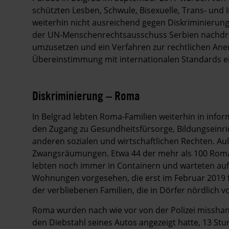
schützten Lesben, Schwule, Bisexuelle, Trans- und 
weiterhin nicht ausreichend gegen Diskriminierung,
der UN-Menschenrechtsausschuss Serbien nachdrüc
umzusetzen und ein Verfahren zur rechtlichen Ane
Übereinstimmung mit internationalen Standards e
Diskriminierung – Roma
In Belgrad lebten Roma-Familien weiterhin in info
den Zugang zu Gesundheitsfürsorge, Bildungseinr
anderen sozialen und wirtschaftlichen Rechten. A
Zwangsräumungen. Etwa 44 der mehr als 100 Roma-
lebten noch immer in Containern und warteten auf
Wohnungen vorgesehen, die erst im Februar 2019 f
der verbliebenen Familien, die in Dörfer nördlich 
Roma wurden nach wie vor von der Polizei misshande
den Diebstahl seines Autos angezeigt hatte, 13 Stu