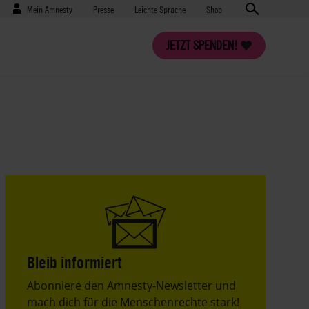
Benutzermenü
Presse
Mein Amnesty
Presse
Leichte Sprache
Shop
JETZT SPENDEN!
Bleib informiert
Header
Abonniere den Amnesty-Newsletter und
Text
mach dich für die Menschenrechte stark!