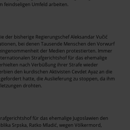
 feindseligen Umfeld arbeiten.
 die der bisherige Regierungschef Aleksandar Vučić
ationen, bei denen Tausende Menschen den Vorwurf
eingenommenheit der Medien protestierten. Immer
ternationalen Strafgerichtshof für das ehemalige
erhielten nach Verbüßung ihrer Strafe wieder
erbien den kurdischen Aktivisten Cevdet Ayaz an die
gefordert hatte, die Auslieferung zu stoppen, da ihm
rletzungen drohten.
trafgerichtshof für das ehemalige Jugoslawien den
lika Srpska, Ratko Mladić, wegen Völkermord,