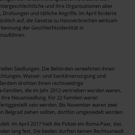
Intergeschlechtliche und ihre Organisationen aber
 Drohungen und tätliche Angriffe. Im April forderte
klich auf, die Gesetze zu Hassverbrechen wirksam
rkennung der Geschlechtsidentität in
inzuführen.
rmellen Siedlungen. Die Behörden verwehrten ihnen
ichtungen, Wasser- und Sanitärversorgung und
ußerdem drohten ihnen rechtswidrige
Familien, die im Jahr 2012 vertrieben worden waren,
 ihre Neuansiedlung. Für 22 Familien waren
ertiggestellt sein werden. Bis November waren zwei
von Belgrad ziehen sollten, dorthin umgesiedelt worden.
lt. Im April 2017 hielt die Polizei ein Roma-Paar, das
nden lang fest. Die beiden durften keinen Rechtsanwalt