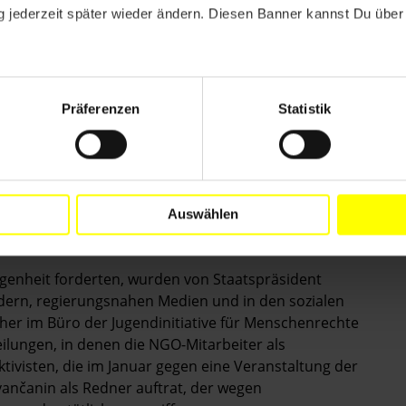
 jederzeit später wieder ändern. Diesen Banner kannst Du über 
ie Anerkennung als zivile Kriegsopfer verweigert,
iens gestorben waren.
Präferenzen
Statistik
ovo-Serben die Regierung auf, erhöhte Anstrengungen
Vermissten zu bergen. Es gab keinerlei Fortschritte
e dafür verantwortlich waren, dass Leichen von Kosovo-
 Massengräbern verscharrt wurden.
Auswählen
ngenheit forderten, wurden von Staatspräsident
dern, regierungsnahen Medien und in den sozialen
cher im Büro der Jugendinitiative für Menschenrechte
ilungen, in denen die NGO-Mitarbeiter als
tivisten, die im Januar gegen eine Veranstaltung der
ivančanin als Redner auftrat, der wegen