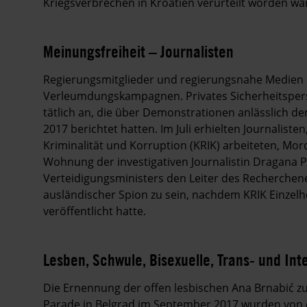
Kriegsverbrechen in Kroatien verurteilt worden war
Meinungsfreiheit – Journalisten
Regierungsmitglieder und regierungsnahe Medien ü
Verleumdungskampagnen. Privates Sicherheitsperso
tätlich an, die über Demonstrationen anlässlich d
2017 berichtet hatten. Im Juli erhielten Journalist
Kriminalität und Korruption (KRIK) arbeiteten, M
Wohnung der investigativen Journalistin Dragana P
Verteidigungsministers den Leiter des Recherchen
ausländischer Spion zu sein, nachdem KRIK Einzelh
veröffentlicht hatte.
Lesben, Schwule, Bisexuelle, Trans- und Int
Die Ernennung der offen lesbischen Ana Brnabić zu
Parade in Belgrad im September 2017 wurden von e