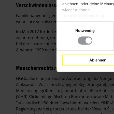
Verschwindenlassen
ablehnen, oder deine Meinung
wieder aufrufen.
Familienangehörigen von "Verschwundenen" wurde d
Datenschutzerklärung
wenn ihre vermissten Angehörigen außerhalb Serb
Einwilligungsauswahl
Notwendig
Im Mai 2017 forderten Angehörige vermisster Kos
zu unternehmen, um die sterblichen Überreste der 
bei der strafrechtlichen Verfolgung derjenigen, di
Albanern 1999 nach Serbien gebracht und dort in
Ablehnen
Menschenrechtsverteidiger
NGOs, die eine juristische Aufarbeitung der Verga
Aleksandar Vučić, hochrangigen Regierungsmitglie
Medien angegriffen. Im Januar hinterließen Einbre
(YIHR) Säcke mit gefälschten Banknoten sowie Mitte
"ausländische Söldner" beschimpft wurden. YIHR-Ak
Regierungspartei protestierten, bei der Veselin Šlj