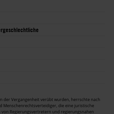
ergeschlechtliche
e in der Vergangenheit verübt wurden, herrschte nach
nd Menschenrechtsverteidiger, die eine juristische
n von Regierungsvertretern und regierungsnahen