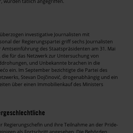
, wurden tätlich angegriffen.
berzogen investigative Journalisten mit
nal der Regierungspartei griff sechs Journalisten
er Amtseinführung des Staatspräsidenten am 31. Mai
en, die für das Netzwerk zur Untersuchung von
orddrohungen, und Unbekannte brachen in die
ećo ein. Im September bezichtigte die Partei des
etzwerks, Stevan Dojčinović, drogenabhängig und ein
eiten über einen Immobilienkauf des Ministers
ergeschlechtliche
r Regierungschefin und ihre Teilnahme an der Pride-
inigen als Fortschritt angesehen. Die Behörden